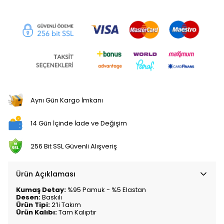
Aynı Gün Kargo İmkanı
14 Gün İçinde İade ve Değişim
256 Bit SSL Güvenli Alışveriş
Ürün Açıklaması
Kumaş Detay:
%95 Pamuk - %5 Elastan
Desen:
Baskılı
Ürün Tipi:
2’li Takım
Ürün Kalıbı:
Tam Kalıptır