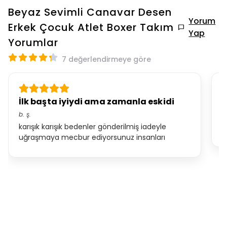
Beyaz Sevimli Canavar Desen
Yorum
Erkek Çocuk Atlet Boxer Takım
Yap
Yorumlar
7 değerlendirmeye göre
İlk başta iyiydi ama zamanla eskidi
F
b.
ş.
*.
karışık karışık bedenler gönderilmiş iadeyle
o
uğraşmaya mecbur ediyorsunuz insanları