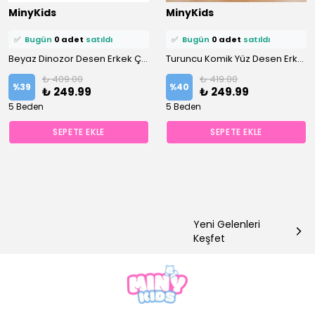
⭐️
Bu ürünü
15 kişi
favoriledi!
⭐️
Bu ürünü
15 kişi
favoriledi!
MinyKids
MinyKids
🛒
7 kişi
sepetine ekledi!
🛒
8 kişi
sepetine ekledi!
✅
Bugün
0 adet
satıldı
✅
Bugün
0 adet
satıldı
Beyaz Dinozor Desen Erkek Çocuk Atlet Boxer Takım
Turuncu Komik Yüz Desen Erkek Çocuk Atlet Boxer Takım
₺ 409.00
₺ 419.00
%
39
%
40
₺ 249.99
₺ 249.99
5 Beden
5 Beden
SEPETE EKLE
SEPETE EKLE
Yeni Gelenleri
Keşfet