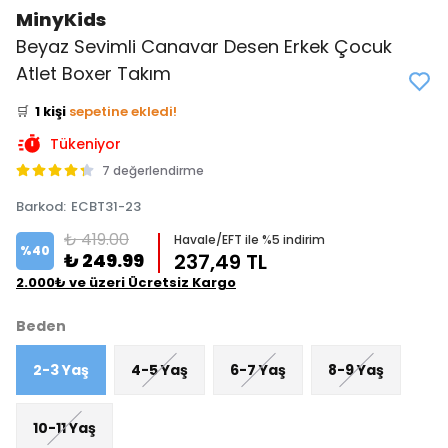
MinyKids
Beyaz Sevimli Canavar Desen Erkek Çocuk
👀
Şu an
1 kişi
inceliyor!
Atlet Boxer Takım
⭐️
Bu ürünü
11 kişi
favoriledi!
🛒
1 kişi
sepetine ekledi!
✅
Bugün
0 adet
satıldı
Tükeniyor
7 değerlendirme
Barkod
:
ECBT31-23
₺ 419.00
Havale/EFT ile %5 indirim
%
40
₺ 249.99
237,49 TL
2.000₺ ve üzeri Ücretsiz Kargo
Beden
2-3 Yaş
4-5 Yaş
6-7 Yaş
8-9 Yaş
10-11 Yaş