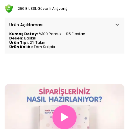
256 Bit SSL Güvenli Alışveriş
Ürün Açıklaması
Kumaş Detay:
%100 Pamuk - %5 Elastan
Desen:
Baskılı
Ürün Tipi:
2’li Takım
Ürün Kalıbı:
Tam Kalıptır
▶