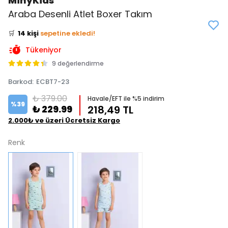
MinyKids
👀
Şu an
3 kişi
inceliyor!
Araba Desenli Atlet Boxer Takım
⭐️
Bu ürünü
17 kişi
favoriledi!
🛒
14 kişi
sepetine ekledi!
✅
Bugün
8 adet
satıldı
Tükeniyor
9 değerlendirme
Barkod
:
ECBT7-23
₺ 379.00
Havale/EFT ile %5 indirim
%
39
₺ 229.99
218,49 TL
2.000₺ ve üzeri Ücretsiz Kargo
Renk