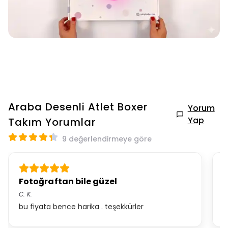
Araba Desenli Atlet Boxer
Yorum
Yap
Takım
Yorumlar
9 değerlendirmeye göre
Fotoğraftan bile güzel
B
C.
K.
M
bu fiyata bence harika . teşekkürler
B