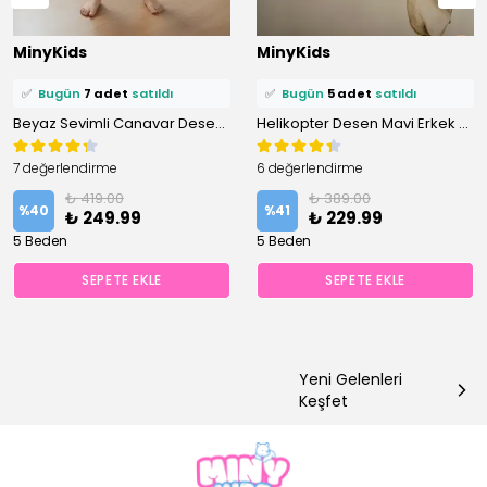
⭐️
Bu ürünü
19 kişi
favoriledi!
⭐️
Bu ürünü
10 kişi
favoriledi!
MinyKids
MinyKids
🛒
14 kişi
sepetine ekledi!
🛒
8 kişi
sepetine ekledi!
✅
Bugün
7 adet
satıldı
✅
Bugün
5 adet
satıldı
Beyaz Sevimli Canavar Desen Erkek Çocuk Atlet Boxer Takım
Helikopter Desen Mavi Erkek Çocuk Atlet Boxer Takım
7 değerlendirme
6 değerlendirme
₺ 419.00
₺ 389.00
%
40
%
41
₺ 249.99
₺ 229.99
5 Beden
5 Beden
SEPETE EKLE
SEPETE EKLE
Yeni Gelenleri
Keşfet