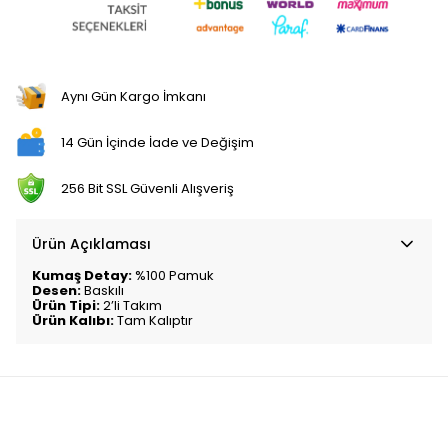
Aynı Gün Kargo İmkanı
14 Gün İçinde İade ve Değişim
256 Bit SSL Güvenli Alışveriş
Ürün Açıklaması
Kumaş Detay:
%100 Pamuk
Desen:
Baskılı
Ürün Tipi:
2’li Takım
Ürün Kalıbı:
Tam Kalıptır