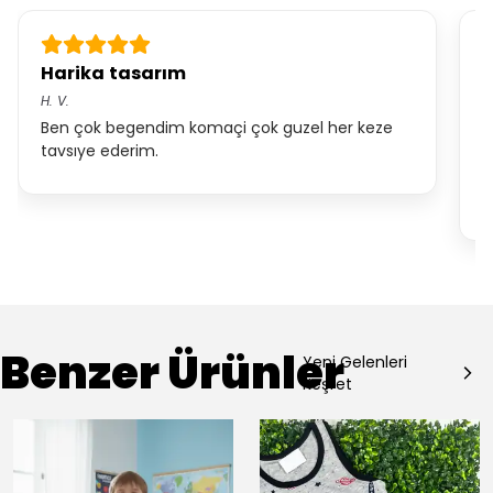
Harika tasarım
D
H.
V.
A
Ben çok begendim komaçi çok guzel her keze
4
tavsıye ederim.
o
y
b
Benzer Ürünler
Yeni Gelenleri
Keşfet