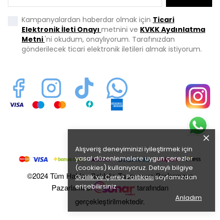
Kampanyalardan haberdar olmak için
Ticari
Elektronik İleti Onayı
metnini ve
KVKK Aydınlatma
Metni
'ni okudum, onaylıyorum. Tarafınızdan
gönderilecek ticari elektronik iletileri almak istiyorum.
Alışveriş deneyiminizi iyileştirmek için
yasal düzenlemelere uygun çerezler
(cookies) kullanıyoruz. Detaylı bilgiye
©2024 Tüm Hakları Saklıdır. Tasarım ve Performans
Gizlilik ve Çerez Politikası
sayfamızdan
erişebilirsiniz.
Pazarlaması
tarafından
Anladım
gerçekleştirilmektedir.