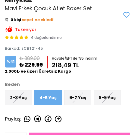
MinyKids
👀
Şu an
0 kişi
inceliyor!
Mavi Erkek Çocuk Atlet Boxer Set
⭐️
Bu ürünü
0 kişi
favoriledi!
🛒
0 kişi
sepetine ekledi!
✅
Bugün
0 adet
satıldı
Tükeniyor
4 değerlendirme
Barkod
:
ECBT21-45
₺ 389.00
Havale/EFT ile %5 indirim
%
41
₺ 229.99
218,49 TL
2.000₺ ve üzeri Ücretsiz Kargo
Beden
2-3 Yaş
4-5 Yaş
6-7 Yaş
8-9 Yaş
Paylaş
: