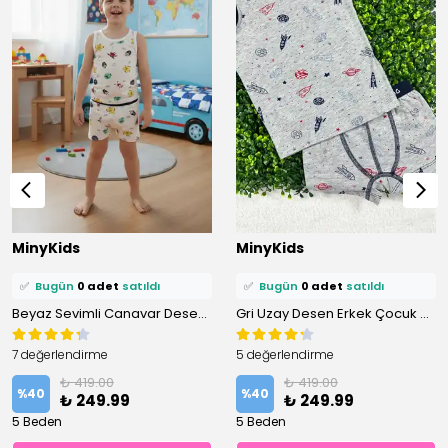
⭐️
Bu ürünü
0 kişi
favoriledi!
⭐️
Bu ürünü
0 kişi
favoriledi!
MinyKids
MinyKids
🛒
0 kişi
sepetine ekledi!
🛒
0 kişi
sepetine ekledi!
✅
Bugün
0 adet
satıldı
✅
Bugün
0 adet
satıldı
Beyaz Sevimli Canavar Desen Erkek Çocuk Atlet Boxer Takım
Gri Uzay Desen Erkek Çocuk Atlet Boxer Takım
7 değerlendirme
5 değerlendirme
₺ 419.00
₺ 419.00
%
40
%
40
₺ 249.99
₺ 249.99
5 Beden
5 Beden