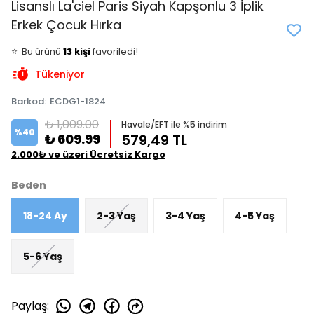
Lisanslı La'ciel Paris Siyah Kapşonlu 3 İplik
Erkek Çocuk Hırka
👀
Şu an
4 kişi
inceliyor!
⭐️
Bu ürünü
13 kişi
favoriledi!
🛒
6 kişi
sepetine ekledi!
Tükeniyor
✅
Bugün
1 adet
satıldı
Barkod
:
ECDG1-1824
₺ 1,009.00
Havale/EFT ile %5 indirim
%
40
₺ 609.99
579,49 TL
2.000₺ ve üzeri Ücretsiz Kargo
Beden
18-24 Ay
2-3 Yaş
3-4 Yaş
4-5 Yaş
5-6 Yaş
Paylaş
: