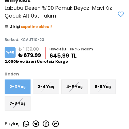
MinyKids
Labubu Desen %100 Pamuk Beyaz-Mavi Kız
👀
Şu an
4 kişi
inceliyor!
Çocuk Alt Üst Takım
⭐️
Bu ürünü
3 kişi
favoriledi!
🛒
2 kişi
sepetine ekledi!
✅
Bugün
1 adet
satıldı
Barkod
:
KCAUT10-23
₺ 1,139.00
Havale/EFT ile %5 indirim
%
40
₺ 679.99
645,99 TL
2.000₺ ve üzeri Ücretsiz Kargo
Beden
2-3 Yaş
3-4 Yaş
4-5 Yaş
5-6 Yaş
7-8 Yaş
Paylaş
: