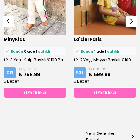
⭐️
Bu ürünü
1 kişi
favoriledi!
⭐️
Bu ürünü
3 kişi
favoriledi!
MinyKids
La'ciel Paris
🛒
1 kişi
sepetine ekledi!
🛒
2 kişi
sepetine ekledi!
✅
Bugün
0 adet
satıldı
✅
Bugün
1 adet
satıldı
(2-8 Yaş) Kalp Baskılı %100 Pamuklu Altüst Takım
(2-7 Yaş) Meyve Baskılı %100 Pamuklu Şortlu Altüst Takım
₺ 1,099.00
₺ 899.99
%
31
%
33
₺ 759.99
₺ 599.99
5 Beden
5 Beden
SEPETE EKLE
SEPETE EKLE
Yeni Gelenleri
Keşfet