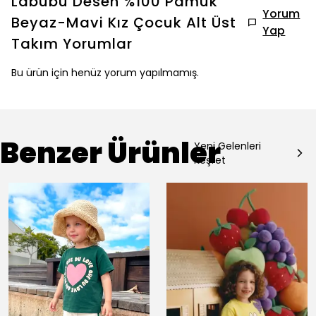
Labubu Desen %100 Pamuk
Yorum
Beyaz-Mavi Kız Çocuk Alt Üst
Yap
Takım
Yorumlar
Bu ürün için henüz yorum yapılmamış.
Benzer Ürünler
Yeni Gelenleri
Keşfet