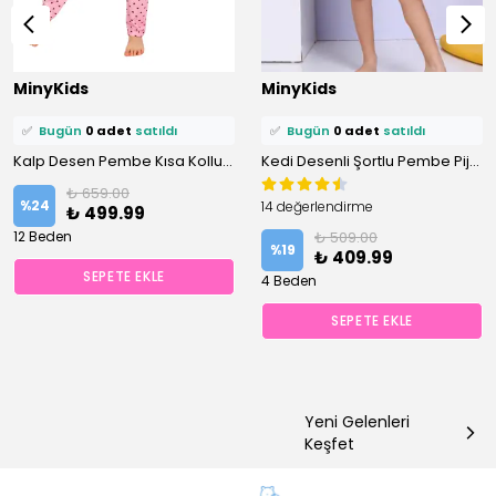
⭐️
Bu ürünü
0 kişi
favoriledi!
⭐️
Bu ürünü
0 kişi
favoriledi!
MinyKids
MinyKids
🛒
0 kişi
sepetine ekledi!
🛒
0 kişi
sepetine ekledi!
✅
Bugün
0 adet
satıldı
✅
Bugün
0 adet
satıldı
Kalp Desen Pembe Kısa Kollu %100 Pamuklu Kız Çocuk Pijama Takım
Kedi Desenli Şortlu Pembe Pijama Takımı
₺ 659.00
%
24
14 değerlendirme
₺ 499.99
12 Beden
₺ 509.00
%
19
₺ 409.99
SEPETE EKLE
4 Beden
SEPETE EKLE
Yeni Gelenleri
Keşfet