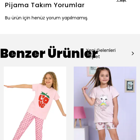
Pijama Takım
Yorumlar
Bu ürün için henüz yorum yapılmamış.
Benzer Ürünler
Yeni Gelenleri
Keşfet