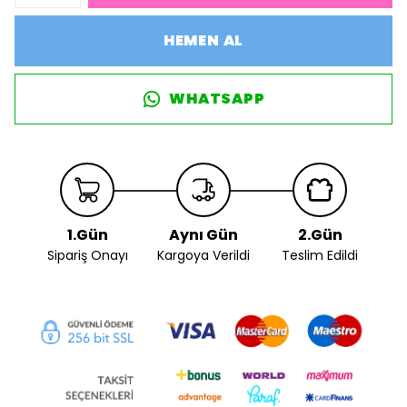
HEMEN AL
WHATSAPP
1.Gün
Aynı Gün
2.Gün
Sipariş Onayı
Kargoya Verildi
Teslim Edildi