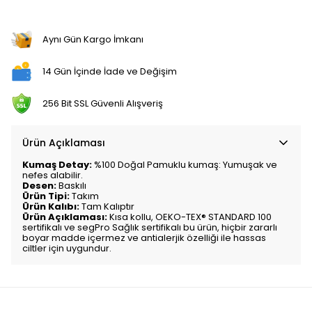
Aynı Gün Kargo İmkanı
14 Gün İçinde İade ve Değişim
256 Bit SSL Güvenli Alışveriş
Ürün Açıklaması
Kumaş Detay:
%100 Doğal Pamuklu kumaş: Yumuşak ve
nefes alabilir.
Desen:
Baskılı
Ürün Tipi:
Takım
Ürün Kalıbı:
Tam Kalıptır
Ürün Açıklaması:
Kısa kollu,
OEKO-TEX® STANDARD 100
sertifikalı ve segPro Sağlık sertifikalı bu ürün, hiçbir zararlı
boyar madde içermez ve antialerjik özelliği ile hassas
ciltler için uygundur.