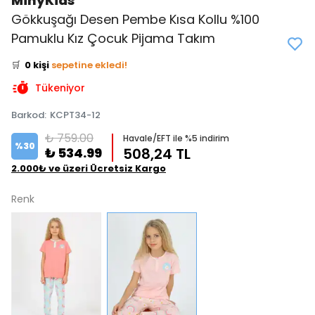
MinyKids
Gökkuşağı Desen Pembe Kısa Kollu %100
👀
Şu an
3 kişi
inceliyor!
Pamuklu Kız Çocuk Pijama Takım
⭐️
Bu ürünü
0 kişi
favoriledi!
🛒
0 kişi
sepetine ekledi!
✅
Bugün
0 adet
satıldı
Tükeniyor
Barkod
:
KCPT34-12
₺ 759.00
Havale/EFT ile %5 indirim
%
30
₺ 534.99
508,24 TL
2.000₺ ve üzeri Ücretsiz Kargo
Renk