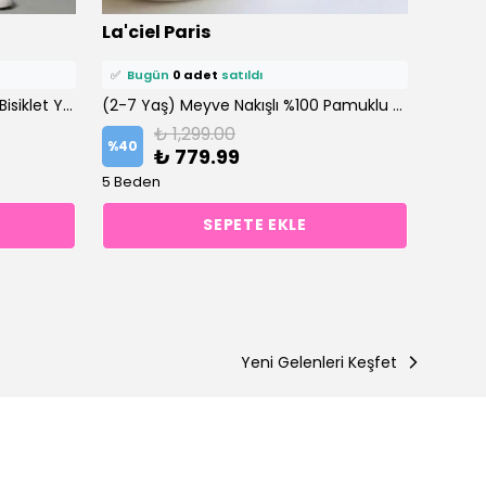
⭐️
Bu ürünü
0 kişi
favoriledi!
⭐️
Bu ü
La'ciel Paris
La'cie
🛒
0 kişi
sepetine ekledi!
🛒
0 ki
✅
Bugün
0 adet
satıldı
✅
Bu
(2-8 Yaş) Pembe Çilek Desen Bisiklet Yaka %100 Pamuklu Taytlı Altüst Takım
(2-7 Yaş) Meyve Nakışlı %100 Pamuklu Altüst Takım
₺ 1,299.00
%
40
%
38
₺ 779.99
5 Beden
5 Bede
SEPETE EKLE
Yeni Gelenleri Keşfet