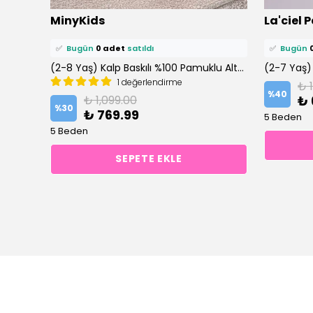
⭐️
Bu ürünü
0 kişi
favoriledi!
⭐️
Bu ürün
MinyKids
La'ciel P
🛒
0 kişi
sepetine ekledi!
🛒
0 kişi
se
✅
Bugün
0 adet
satıldı
✅
Bugün
(2-7 Yaş) Damalı %100 Pamuklu Şortlu Altüst Takım
(2-8 Yaş) Kalp Baskılı %100 Pamuklu Altüst Takım
1 değerlendirme
₺ 
%
40
₺ 1,099.00
₺ 
%
30
₺ 769.99
5 Beden
5 Beden
SEPETE EKLE