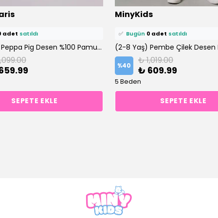
ü
0 kişi
favoriledi!
⭐️
Bu ürünü
0 kişi
favoriledi!
aris
MinyKids
petine ekledi!
🛒
0 kişi
sepetine ekledi!
0 adet
satıldı
✅
Bugün
0 adet
satıldı
(2-7 Yaş) Peppa Pig Desen %100 Pamuklu Taytlı Altüst Takım
1,099.00
₺ 1,019.00
%
40
659.99
₺ 609.99
5 Beden
SEPETE EKLE
SEPETE EKLE