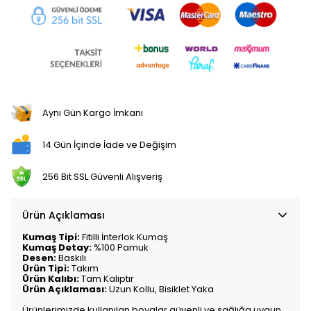
Aynı Gün Kargo İmkanı
14 Gün İçinde İade ve Değişim
256 Bit SSL Güvenli Alışveriş
Ürün Açıklaması
Kumaş Tipi:
Fitilli İnterlok Kumaş
Kumaş Detay:
%100 Pamuk
Desen:
Baskılı
Ürün Tipi:
Takım
Ürün Kalıbı:
Tam Kalıptır
Ürün Açıklaması:
Uzun Kollu, Bisiklet Yaka
Ürünlerimizde kullanılan boyalar güvenli ve sağlığa uygun