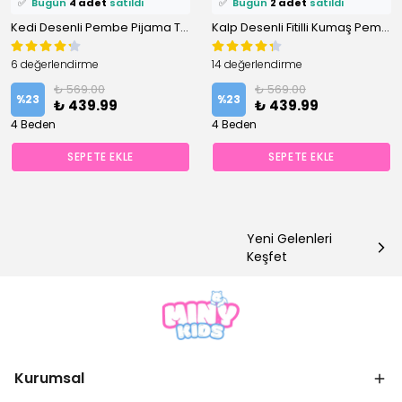
✅
Bugün
4 adet
satıldı
✅
Bugün
2 adet
satıldı
Kedi Desenli Pembe Pijama Takımı
Kalp Desenli Fitilli Kumaş Pembe Pijama Takımı
6 değerlendirme
14 değerlendirme
₺ 569.00
₺ 569.00
%
23
%
23
₺ 439.99
₺ 439.99
4 Beden
4 Beden
SEPETE EKLE
SEPETE EKLE
Yeni Gelenleri
Keşfet
Kurumsal