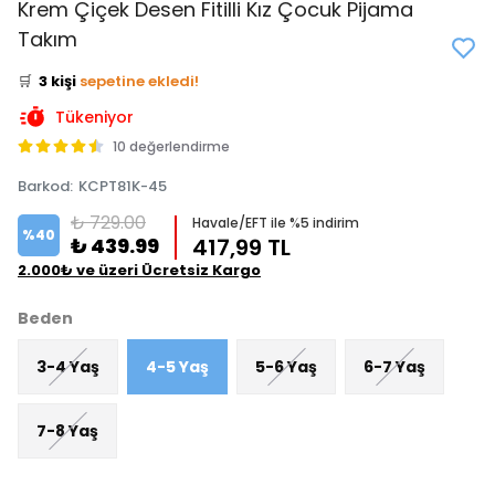
Krem Çiçek Desen Fitilli Kız Çocuk Pijama
👀
Şu an
1 kişi
inceliyor!
Takım
⭐️
Bu ürünü
6 kişi
favoriledi!
🛒
3 kişi
sepetine ekledi!
✅
Bugün
2 adet
satıldı
Tükeniyor
10 değerlendirme
Barkod
:
KCPT81K-45
₺ 729.00
Havale/EFT ile %5 indirim
%
40
₺ 439.99
417,99 TL
2.000₺ ve üzeri Ücretsiz Kargo
Beden
3-4 Yaş
4-5 Yaş
5-6 Yaş
6-7 Yaş
7-8 Yaş