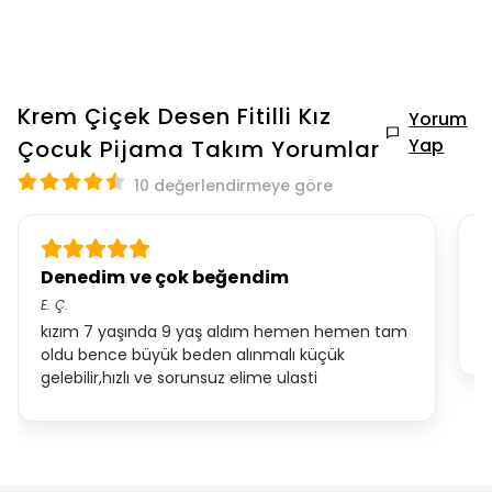
Krem Çiçek Desen Fitilli Kız
Yorum
Yap
Çocuk Pijama Takım
Yorumlar
10 değerlendirmeye göre
Denedim ve çok beğendim
P
E.
Ç.
B.
kızım 7 yaşında 9 yaş aldım hemen hemen tam
d
oldu bence büyük beden alınmalı küçük
gelebilir,hızlı ve sorunsuz elime ulasti