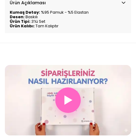
Ürün Açıklaması
Kumaş Detay:
%95 Pamuk - %5 Elastan
Desen:
Baskılı
Ürün Tipi:
3’lü Set
Ürün Kalıbı:
Tam Kalıptır
▶