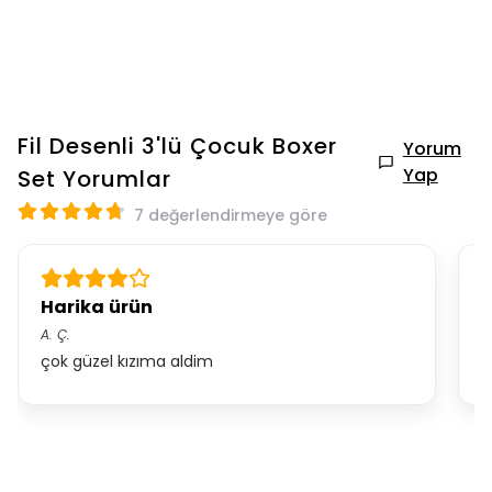
Fil Desenli 3'lü Çocuk Boxer
Yorum
Yap
Set
Yorumlar
7 değerlendirmeye göre
Harika ürün
Ü
A.
Ç.
*.
çok güzel kızıma aldim
t