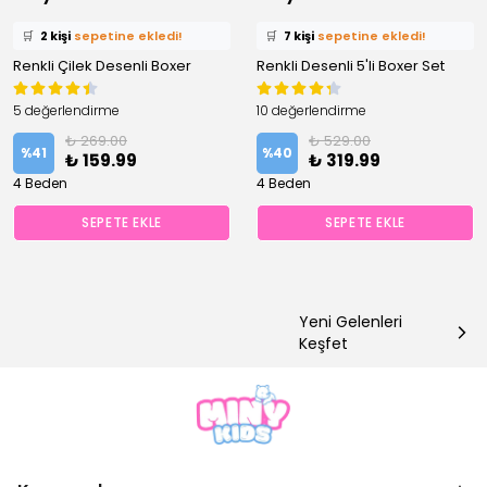
⭐️
Bu ürünü
8 kişi
favoriledi!
⭐️
Bu ürünü
11 kişi
favoriledi!
🛒
2 kişi
sepetine ekledi!
🛒
7 kişi
sepetine ekledi!
Renkli Çilek Desenli Boxer
✅
Bugün
0 adet
satıldı
Renkli Desenli 5'li Boxer Set
✅
Bugün
4 adet
satıldı
5 değerlendirme
10 değerlendirme
₺ 269.00
₺ 529.00
%
41
%
40
₺ 159.99
₺ 319.99
4 Beden
4 Beden
SEPETE EKLE
SEPETE EKLE
Yeni Gelenleri
Keşfet