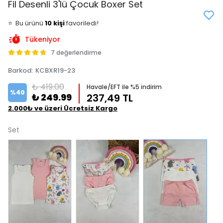
Fil Desenli 3'lü Çocuk Boxer Set
👀
Şu an
5 kişi
inceliyor!
⭐️
Bu ürünü
10 kişi
favoriledi!
🛒
8 kişi
sepetine ekledi!
Tükeniyor
✅
Bugün
4 adet
satıldı
7 değerlendirme
Barkod
:
KCBXR19-23
₺ 419.00
Havale/EFT ile %5 indirim
%
40
₺ 249.99
237,49 TL
2.000₺ ve üzeri Ücretsiz Kargo
Set