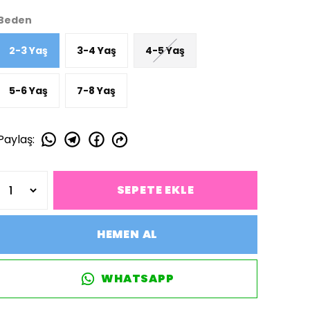
Beden
2-3 Yaş
3-4 Yaş
4-5 Yaş
5-6 Yaş
7-8 Yaş
Paylaş
:
SEPETE EKLE
HEMEN AL
WHATSAPP