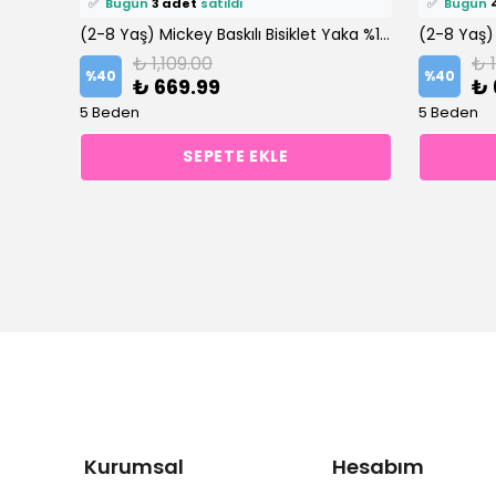
✅
Bugün
3 adet
satıldı
✅
Bugün
(2-8 Yaş) Ekru-Turuncu Slogan Baskılı Bisiklet Yaka %100 Pamuklu Şortlu Takım
(2-8 Yaş) Mickey Baskılı Bisiklet Yaka %100 Pamuklu Şortlu Takım
₺ 1,109.00
₺ 
%
40
%
40
₺ 669.99
₺ 
5 Beden
5 Beden
SEPETE EKLE
Kurumsal
Hesabım