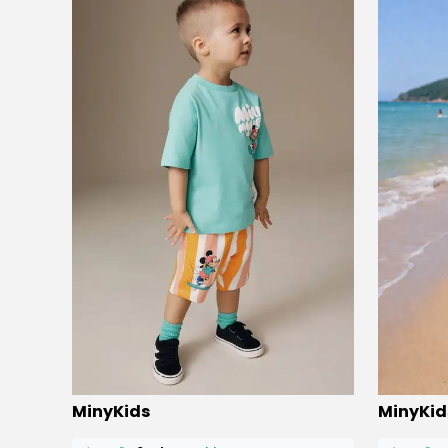
⭐️
Bu ürünü
12 kişi
favoriledi!
⭐️
Bu ürün
MinyKids
MinyKid
🛒
7 kişi
sepetine ekledi!
🛒
8 kişi
se