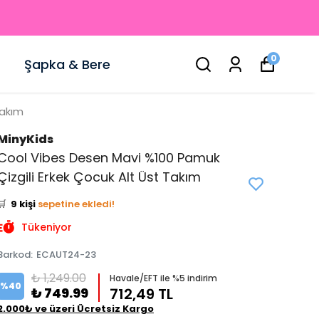
0
Şapka & Bere
Takım
MinyKids
Cool Vibes Desen Mavi %100 Pamuk
👀
Şu an
2 kişi
inceliyor!
Çizgili Erkek Çocuk Alt Üst Takım
⭐️
Bu ürünü
15 kişi
favoriledi!
🛒
9 kişi
sepetine ekledi!
✅
Bugün
3 adet
satıldı
Tükeniyor
Barkod
:
ECAUT24-23
₺ 1,249.00
Havale/EFT ile %5 indirim
%
40
₺ 749.99
712,49 TL
2.000₺ ve üzeri Ücretsiz Kargo