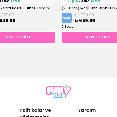
4 adet
satıldı
✅
Bugün
8 adet
satıldı
(2-8 Yaş) Zebra Baskılı Bisiklet Yaka %100 Pamuklu Şortlu Takım
1,079.00
₺ 1,099.00
%
40
649.99
₺ 659.99
5 Beden
SEPETE EKLE
SEPETE EKLE
Politikalar ve
Yardım