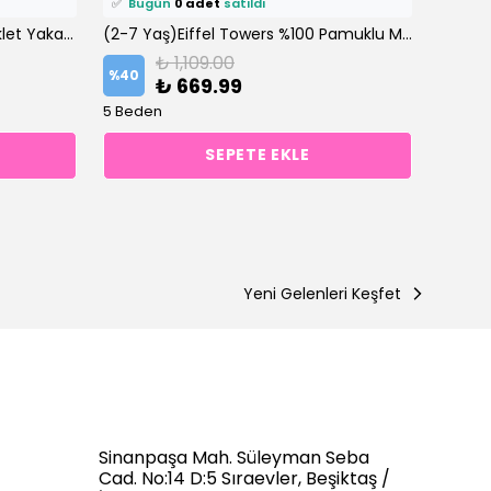
✅
Bugün
0 adet
satıldı
✅
Bu
(2-8 Yaş) Mcquuen Baskılı Bisiklet Yaka %100 Pamuklu Şortlu Takım
(2-7 Yaş)Eiffel Towers %100 Pamuklu Mavi Erkek Çocuk Altüst Takım
₺ 1,109.00
%
40
%
38
₺ 669.99
5 Beden
5 Bede
SEPETE EKLE
Yeni Gelenleri Keşfet
Sinanpaşa Mah. Süleyman Seba
Cad. No:14 D:5 Sıraevler, Beşiktaş /