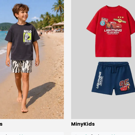
ü
14 kişi
favoriledi!
⭐️
Bu ürünü
22 kişi
favoriledi!
s
MinyKids
petine ekledi!
🛒
14 kişi
sepetine ekledi!