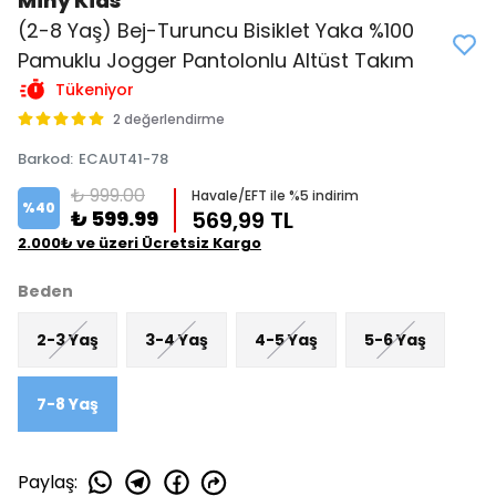
Miny Kids
(2-8 Yaş) Bej-Turuncu Bisiklet Yaka %100
Pamuklu Jogger Pantolonlu Altüst Takım
Tükeniyor
2 değerlendirme
Barkod
:
ECAUT41-78
₺ 999.00
Havale/EFT ile %5 indirim
%
40
₺ 599.99
569,99 TL
2.000₺ ve üzeri Ücretsiz Kargo
Beden
2-3 Yaş
3-4 Yaş
4-5 Yaş
5-6 Yaş
7-8 Yaş
Paylaş
: