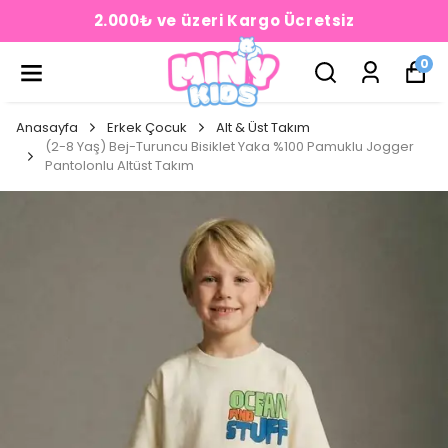
2.000₺ ve üzeri Kargo Ücretsiz
0
Anasayfa
Erkek Çocuk
Alt & Üst Takım
(2-8 Yaş) Bej-Turuncu Bisiklet Yaka %100 Pamuklu Jogger
Pantolonlu Altüst Takım