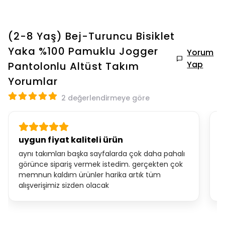
(2-8 Yaş) Bej-Turuncu Bisiklet
Yaka %100 Pamuklu Jogger
Yorum
Yap
Pantolonlu Altüst Takım
Yorumlar
2 değerlendirmeye göre
uygun fiyat kaliteli ürün
İ
aynı takımları başka sayfalarda çok daha pahalı
İ
görünce sipariş vermek istedim. gerçekten çok
b
memnun kaldım ürünler harika artık tüm
a
alışverişimiz sizden olacak
o