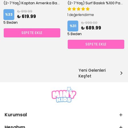
(2-7 Yaş) Kaptan Amerika Baskılı %100 Pamuklu Şortlu Altüst Takım
(2-7 Yaş) Surf Baskılı %100 Pamuklu Dokuma Şortlu Altüst Takım
₺ 919.99
%
33
1 değerlendirme
₺ 619.99
5 Beden
₺ 999.00
%
31
₺ 689.99
SEPETE EKLE
5 Beden
SEPETE EKLE
Yeni Gelenleri
Keşfet
Kurumsal
Hesabım