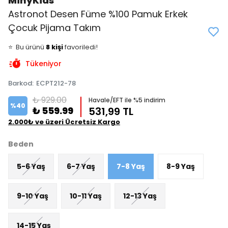
MinyKids
Astronot Desen Füme %100 Pamuk Erkek
Çocuk Pijama Takım
👀
Şu an
1 kişi
inceliyor!
⭐️
Bu ürünü
8 kişi
favoriledi!
🛒
5 kişi
sepetine ekledi!
Tükeniyor
✅
Bugün
2 adet
satıldı
Barkod
:
ECPT212-78
₺ 929.00
Havale/EFT ile %5 indirim
%
40
₺ 559.99
531,99 TL
2.000₺ ve üzeri Ücretsiz Kargo
Beden
5-6 Yaş
6-7 Yaş
7-8 Yaş
8-9 Yaş
9-10 Yaş
10-11 Yaş
12-13 Yaş
14-15 Yaş