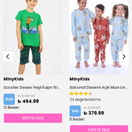
MinyKids
MinyKids
Scooter Desen Yeşil Kapri %100 Pamuklu Erkek Çocuk Pijama Takım
Astronot Desenli Açık Mavi Unisex Pijama Takımı
₺ 649.00
%
28
24 değerlendirme
₺ 464.99
12 Beden
₺ 639.00
%
41
₺ 379.99
SEPETE EKLE
5 Beden
SEPETE EKLE