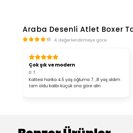
Araba Desenli Atlet Boxer 
4 değerlendirmeye göre
Çok şık ve modern
D.
T.
Kalitesi harika 4.5 yaş oğluma 7. ,8 yaş aldım
tam oldu kalıbı küçük ona göre alin