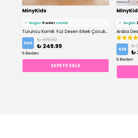
⭐️
Bu ürünü
6 kişi
favoriledi!
⭐️
Bu ürün
MinyKids
MinyKid
🛒
3 kişi
sepetine ekledi!
🛒
3 kişi
se
✅
Bugün
0 adet
satıldı
✅
Bugün
Beyaz Sevimli Canavar Desen Erkek Çocuk Atlet Boxer Takım
Turuncu Komik Yüz Desen Erkek Çocuk Atlet Boxer Takım
Araba Des
₺ 419.00
%
40
₺ 249.99
₺ 
%
39
₺ 
5 Beden
5 Beden
SEPETE EKLE