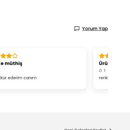
Yorum Yap
te müthiş
Ürünü çok 
Ö.
T.
kkür ederim canım
renkler çok can