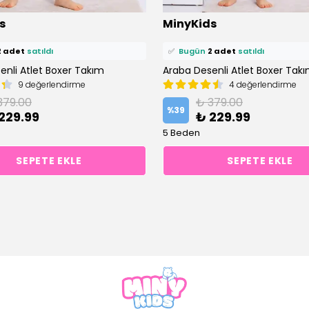
ü
5 kişi
favoriledi!
⭐️
Bu ürünü
5 kişi
favoriledi!
s
MinyKids
petine ekledi!
🛒
3 kişi
sepetine ekledi!
2 adet
satıldı
✅
Bugün
2 adet
satıldı
enli Atlet Boxer Takım
Araba Desenli Atlet Boxer Tak
9 değerlendirme
4 değerlendirme
379.00
₺ 379.00
%
39
229.99
₺ 229.99
5 Beden
SEPETE EKLE
SEPETE EKLE