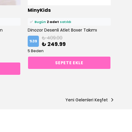
⭐️
Bu ürünü
6 kişi
favoriledi!
⭐️
Bu ü
MinyKids
Miny
🛒
3 kişi
sepetine ekledi!
🛒
3 ki
✅
Bugün
2 adet
satıldı
✅
Bu
ım
Dinozor Desenli Atlet Boxer Takımı
₺ 409.00
%
39
%
39
₺ 249.99
5 Beden
5 Bede
SEPETE EKLE
Yeni Gelenleri Keşfet