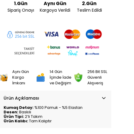
1.Gün
Aynı Gün
2.Gün
Sipariş Onayı
Kargoya Verildi
Teslim Edildi
Aynı Gün
14 Gün
256 Bit SSL
Kargo
İçinde İade
Güvenli
İmkanı
ve Değişim
Alışveriş
Ürün Açıklaması
Kumaş Detay:
%100 Pamuk - %5 Elastan
Desen:
Baskılı
Ürün Tipi:
2’li Takım
Ürün Kalıbı:
Tam Kalıptır