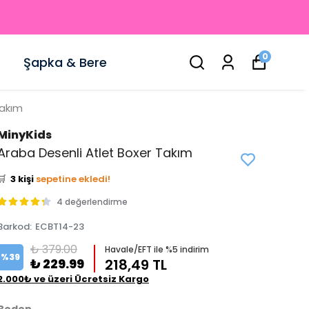
0
Şapka & Bere
Takım
MinyKids
👀
Şu an
2 kişi
inceliyor!
Araba Desenli Atlet Boxer Takım
⭐️
Bu ürünü
5 kişi
favoriledi!
🛒
3 kişi
sepetine ekledi!
✅
Bugün
2 adet
satıldı
4 değerlendirme
Barkod
:
ECBT14-23
₺ 379.00
Havale/EFT ile %5 indirim
%
39
₺ 229.99
218,49 TL
2.000₺ ve üzeri Ücretsiz Kargo