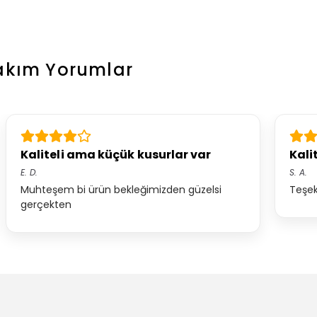
Takım
Yorumlar
Kaliteli ama küçük kusurlar var
Kali
E.
D.
S.
A.
Muhteşem bi ürün bekleğimizden güzelsi
Teşe
gerçekten