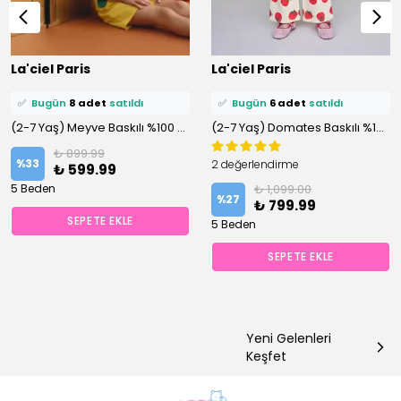
⭐️
Bu ürünü
15 kişi
favoriledi!
⭐️
Bu ürünü
10 kişi
favoriledi!
La'ciel Paris
La'ciel Paris
🛒
12 kişi
sepetine ekledi!
🛒
8 kişi
sepetine ekledi!
✅
Bugün
8 adet
satıldı
✅
Bugün
6 adet
satıldı
(2-7 Yaş) Meyve Baskılı %100 Pamuklu Şortlu Altüst Takım
(2-7 Yaş) Domates Baskılı %100 Pamuklu Altüst Takım
₺ 899.99
%
33
2 değerlendirme
₺ 599.99
5 Beden
₺ 1,099.00
%
27
₺ 799.99
SEPETE EKLE
5 Beden
SEPETE EKLE
Yeni Gelenleri
Keşfet