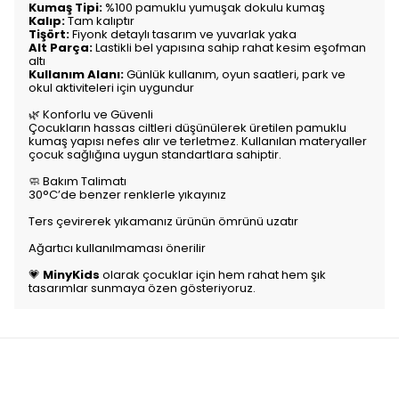
Kumaş Tipi:
%100 pamuklu yumuşak dokulu kumaş
Kalıp:
Tam kalıptır
Tişört:
Fiyonk detaylı tasarım ve yuvarlak yaka
Alt Parça:
Lastikli bel yapısına sahip rahat kesim eşofman
altı
Kullanım Alanı:
Günlük kullanım, oyun saatleri, park ve
okul aktiviteleri için uygundur
🌿 Konforlu ve Güvenli
Çocukların hassas ciltleri düşünülerek üretilen pamuklu
kumaş yapısı nefes alır ve terletmez. Kullanılan materyaller
çocuk sağlığına uygun standartlara sahiptir.
🧼 Bakım Talimatı
30°C’de benzer renklerle yıkayınız
Ters çevirerek yıkamanız ürünün ömrünü uzatır
Ağartıcı kullanılmaması önerilir
💗
MinyKids
olarak çocuklar için hem rahat hem şık
tasarımlar sunmaya özen gösteriyoruz.