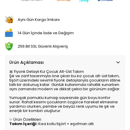
Aynı Gün Kargo İmkanı
14 Gün İçinde İade ve Değişim
256 Bit SSL Güvenli Alışveriş
Ürün Açıklaması
🎀 Fiyonk Detaylı Kız Çocuk Alt-Üst Takım
Şık ve zarif tasarımıyla öne çıkan bu kız çocuk alt-üst takım,
tişört üzerindeki sevimli fiyonk detaylarıyla çocukların stiline
tatlı bir dokunuş katar. Günlük kullanımda rahatlık sunarken
aynı zamanda modern ve dikkat çekici bir görünüm sağlar.
Yumuşak pamuklu kumaşı sayesinde gün boyu konfor
sunar. Rahat kesimi çocukların özgürce hareket etmesine
yardımcı olurken, pembe ve beyaz renk uyumu ile şık ve
enerjik bir kombin oluşturur.
✨ Ürün Özellikleri
Takım İçeriği:
Kısa kollu tişört + eşofman altı