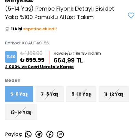
MinyKids
(5-14 Yaş) Pembe Fiyonk Detaylı Bisiklet
👀
Şu an
0 kişi
inceliyor!
Yaka %100 Pamuklu Altüst Takım
⭐️
Bu ürünü
17 kişi
favoriledi!
🛒
11 kişi
sepetine ekledi!
✅
Bugün
7 adet
satıldı
Barkod
:
KCAUT49-56
₺ 1,169.00
Havale/EFT ile %5 indirim
%
40
₺ 699.99
664,99 TL
2.000₺ ve üzeri Ücretsiz Kargo
Beden
5-6 Yaş
7-8 Yaş
9-10 Yaş
11-12 Yaş
13-14 Yaş
Paylaş
: