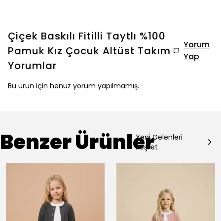
Çiçek Baskılı Fitilli Taytlı %100
Yorum
Pamuk Kız Çocuk Altüst Takım
Yap
Yorumlar
Bu ürün için henüz yorum yapılmamış.
Benzer Ürünler
Yeni Gelenleri
Keşfet