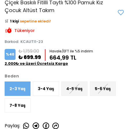
Çiçek Baskılı Fitilli Taytlı %100 Pamuk Kız
👀
Şu an
2 kişi
inceliyor!
Çocuk Altüst Takım
⭐️
Bu ürünü
1 kişi
favoriledi!
🛒
1 kişi
sepetine ekledi!
✅
Bugün
0 adet
satıldı
Tükeniyor
Barkod
:
KCAUT11-23
₺ 1,159.00
Havale/EFT ile %5 indirim
%
40
₺ 699.99
664,99 TL
2.000₺ ve üzeri Ücretsiz Kargo
Beden
2-3 Yaş
3-4 Yaş
4-5 Yaş
5-6 Yaş
7-8 Yaş
Paylaş
: