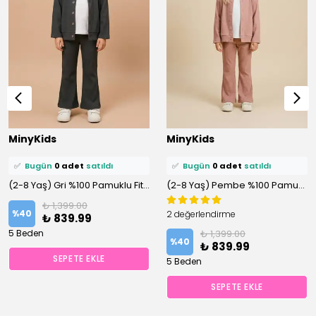
⭐️
Bu ürünü
1 kişi
favoriledi!
⭐️
Bu ürünü
1 kişi
favoriledi!
MinyKids
MinyKids
🛒
0 kişi
sepetine ekledi!
🛒
0 kişi
sepetine ekledi!
✅
Bugün
0 adet
satıldı
✅
Bugün
0 adet
satıldı
(2-8 Yaş) Gri %100 Pamuklu Fitilli Hırka-Tişört 3’lü Kız Çocuk Altüst Takım
(2-8 Yaş) Pembe %100 Pamuklu Fitilli Hırka-Tişört 3’lü Kız Çocuk Altüst Takım
₺ 1,399.00
%
40
2 değerlendirme
₺ 839.99
5 Beden
₺ 1,399.00
%
40
₺ 839.99
SEPETE EKLE
5 Beden
SEPETE EKLE