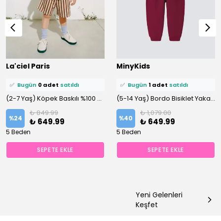
⭐️
Bu ürünü
0 kişi
favoriledi!
⭐️
Bu ürünü
3 kişi
favoriledi!
La'ciel Paris
MinyKids
🛒
0 kişi
sepetine ekledi!
🛒
2 kişi
sepetine ekledi!
✅
Bugün
0 adet
satıldı
✅
Bugün
1 adet
satıldı
(2-7 Yaş) Köpek Baskılı %100 Pamuklu Şortlu Altüst Takım
(5-14 Yaş) Bordo Bisiklet Yaka %100 Pamuklu Altüst Takım
₺ 849.99
₺ 1,079.00
%
24
%
40
₺ 649.99
₺ 649.99
5 Beden
5 Beden
SEPETE EKLE
SEPETE EKLE
Yeni Gelenleri
Keşfet