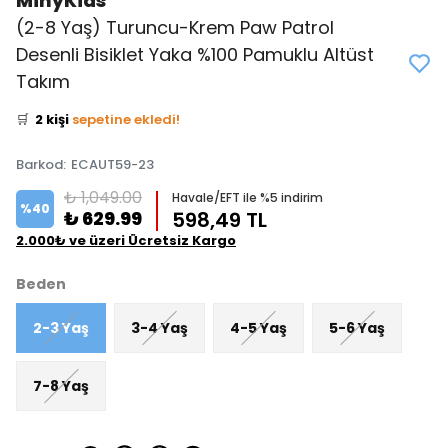
MinyKids
(2-8 Yaş) Turuncu-Krem Paw Patrol
Desenli Bisiklet Yaka %100 Pamuklu Altüst
👀
Şu an
5 kişi
inceliyor!
Takım
⭐️
Bu ürünü
3 kişi
favoriledi!
🛒
2 kişi
sepetine ekledi!
✅
Bugün
1 adet
satıldı
Barkod
:
ECAUT59-23
₺ 1,049.00
Havale/EFT ile %5 indirim
%
40
₺ 629.99
598,49 TL
2.000₺ ve üzeri Ücretsiz Kargo
Beden
2-3 Yaş
3-4 Yaş
4-5 Yaş
5-6 Yaş
7-8 Yaş