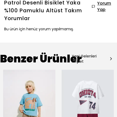
Patrol Desenli Bisiklet Yaka
Yorum
Yap
%100 Pamuklu Altüst Takım
Yorumlar
Bu ürün için henüz yorum yapılmamış.
Benzer Ürünler
Yeni Gelenleri
Keşfet