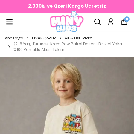
2.000₺ ve üzeri Kargo Ücretsiz
0
Anasayfa
Erkek Çocuk
Alt & Üst Takım
(2-8 Yaş) Turuncu-Krem Paw Patrol Desenli Bisiklet Yaka
%100 Pamuklu Altüst Takım