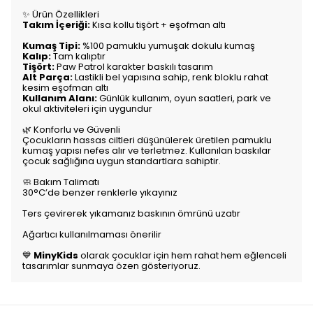
✨ Ürün Özellikleri
Takım İçeriği:
Kısa kollu tişört + eşofman altı
Kumaş Tipi:
%100 pamuklu yumuşak dokulu kumaş
Kalıp:
Tam kalıptır
Tişört:
Paw Patrol karakter baskılı tasarım
Alt Parça:
Lastikli bel yapısına sahip, renk bloklu rahat
kesim eşofman altı
Kullanım Alanı:
Günlük kullanım, oyun saatleri, park ve
okul aktiviteleri için uygundur
🌿 Konforlu ve Güvenli
Çocukların hassas ciltleri düşünülerek üretilen pamuklu
kumaş yapısı nefes alır ve terletmez. Kullanılan baskılar
çocuk sağlığına uygun standartlara sahiptir.
🧼 Bakım Talimatı
30°C’de benzer renklerle yıkayınız
Ters çevirerek yıkamanız baskının ömrünü uzatır
Ağartıcı kullanılmaması önerilir
💙
MinyKids
olarak çocuklar için hem rahat hem eğlenceli
tasarımlar sunmaya özen gösteriyoruz.