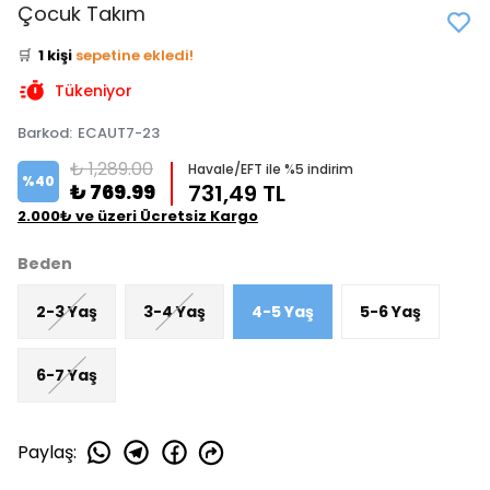
👀
Şu an
5 kişi
inceliyor!
Çocuk Takım
⭐️
Bu ürünü
2 kişi
favoriledi!
🛒
1 kişi
sepetine ekledi!
✅
Bugün
0 adet
satıldı
Tükeniyor
Barkod
:
ECAUT7-23
₺ 1,289.00
Havale/EFT ile %5 indirim
%
40
₺ 769.99
731,49 TL
2.000₺ ve üzeri Ücretsiz Kargo
Beden
2-3 Yaş
3-4 Yaş
4-5 Yaş
5-6 Yaş
6-7 Yaş
Paylaş
: