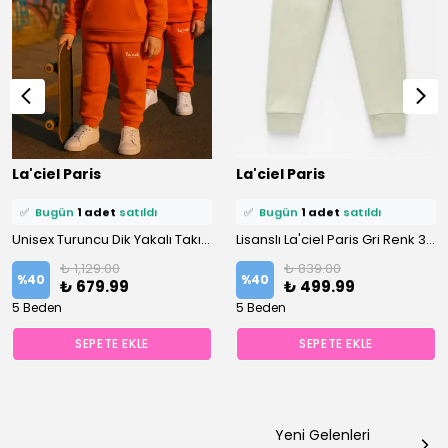
⭐️
Bu ürünü
2 kişi
favoriledi!
⭐️
Bu ürünü
3 kişi
favoriledi!
La'ciel Paris
La'ciel Paris
🛒
1 kişi
sepetine ekledi!
🛒
1 kişi
sepetine ekledi!
✅
Bugün
1 adet
satıldı
✅
Bugün
1 adet
satıldı
Unisex Turuncu Dik Yakalı Takım
Lisanslı La'ciel Paris Gri Renk 3 İplik Erkek Çocuk Eşofman Altı
₺ 1,129.00
₺ 839.00
%
40
%
40
₺ 679.99
₺ 499.99
5 Beden
5 Beden
SEPETE EKLE
SEPETE EKLE
Yeni Gelenleri