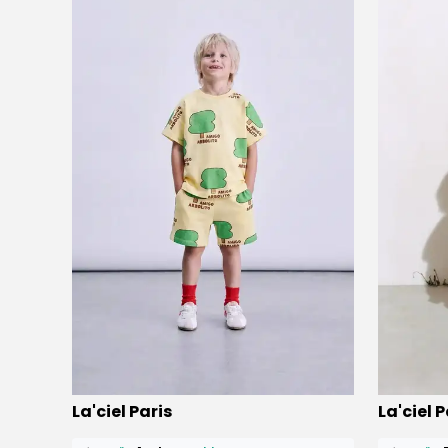
⭐️
Bu ürünü
9 kişi
favoriledi!
⭐️
Bu ürün
La'ciel Paris
La'ciel P
🛒
4 kişi
sepetine ekledi!
🛒
8 kişi
se