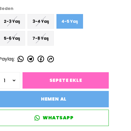
Beden
2-3 Yaş
3-4 Yaş
4-5 Yaş
5-6 Yaş
7-8 Yaş
Paylaş
:
SEPETE EKLE
HEMEN AL
WHATSAPP