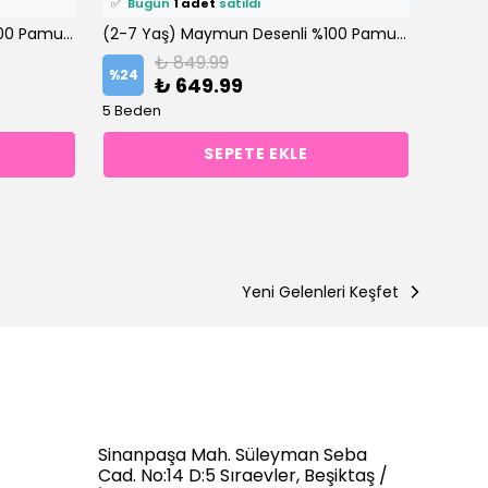
✅
Bugün
1 adet
satıldı
✅
Bu
(2-7 Yaş) Yazı Baskılı Şortlu %100 Pamuklu Şortlu Altüst Takım
(2-7 Yaş) Maymun Desenli %100 Pamuklu Şortlu Altüst Takım
₺ 849.99
%
24
%
41
₺ 649.99
5 Beden
5 Bede
SEPETE EKLE
Yeni Gelenleri Keşfet
Sinanpaşa Mah. Süleyman Seba
Cad. No:14 D:5 Sıraevler, Beşiktaş /