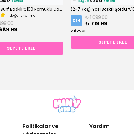
5 adet
satıldı
✅
Bugün
0 adet
satıldı
(2-7 Yaş) Surf Baskılı %100 Pamuklu Dokuma Şortlu Altüst Takım
1 değerlendirme
₺ 1,099.00
%
34
999.00
₺ 719.99
689.99
5 Beden
SEPETE EKLE
SEPETE EKLE
Politikalar ve
Yardım