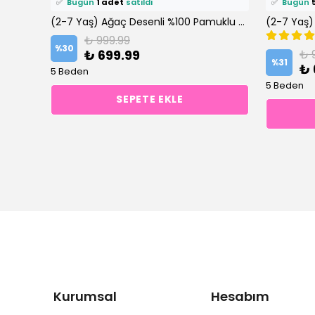
✅
Bugün
1 adet
satıldı
✅
Bugün
(2-8 Yaş) Ekru-Turuncu Slogan Baskılı Bisiklet Yaka %100 Pamuklu Şortlu Takım
(2-7 Yaş) Ağaç Desenli %100 Pamuklu Şortlu Altüst Takım
₺ 999.99
%
30
₺ 699.99
₺ 
%
31
₺ 
5 Beden
5 Beden
SEPETE EKLE
Kurumsal
Hesabım