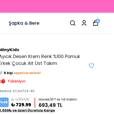
0
Şapka & Bere
MinyKids
Ayıcık Desen Krem Renk %100 Pamuk
👀
Şu an
1 kişi
inceliyor!
Erkek Çocuk Alt Üst Takım
⭐️
Bu ürünü
8 kişi
favoriledi!
🛒
5 kişi
sepetine ekledi!
✅
Bugün
1 adet
satıldı
Tükeniyor
Barkod
:
ECAUT23-45
₺ 1,219.00
Havale/EFT ile %5 indirim
%
40
₺ 729.99
693,49 TL
2.000₺ ve üzeri Ücretsiz Kargo