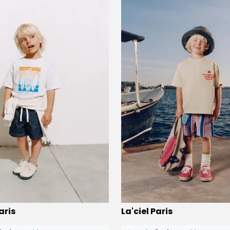
ü
13 kişi
favoriledi!
⭐️
Bu ürünü
6 kişi
favoriledi!
aris
La'ciel Paris
petine ekledi!
🛒
1 kişi
sepetine ekledi!