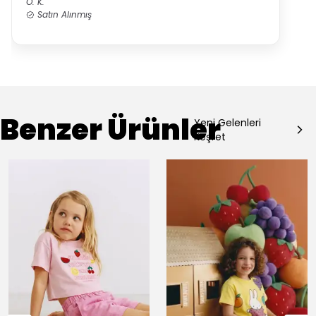
Ö.
K.
Satın Alınmış
Benzer Ürünler
Yeni Gelenleri
Keşfet