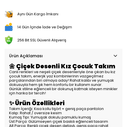
Aynı Gün Kargo İmkanı
14 Gün İçinde İade ve Değişim
256 Bit SSL Güvenli Alışveriş
Ürün Açıklaması
🌼 Çiçek Desenli Kız Çocuk Takım
Canlı renkleri ve neşeli çiçek desenleriyle öne çıkan bu kız
çocuk takım, enerjik yaz kombinlerinin vazgeçilmez
parçalarından biri olmaya aday! Rahat kalıbı ve yumuşak
dokusuyla hem şık hem konforlu bir kullanım sunar.
Günlük stiline eğlenceli bir dokunuş katmak isteyen minikler
için harika bir tercih!
✨ Ürün Özellikleri
Takım İçeriği: Kısa kollu tişört + geniş paça pantolon
Kalıp: Rahat / oversize kesim
Kumaş Tipi: Yumuşak dokulu pamuklu kumaş
Üst Parça: Gülümseyen çiçek baskılı eğlenceli tasarım
Alt Parça: Renkli çiçek desen detaylı, geniş paça rahat