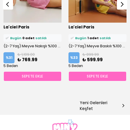
⭐️
Bu ürünü
1 kişi
favoriledi!
⭐️
Bu ürünü
2 kişi
favoriledi!
La'ciel Paris
La'ciel Paris
🛒
1 kişi
sepetine ekledi!
🛒
1 kişi
sepetine ekledi!
✅
Bugün
0 adet
satıldı
✅
Bugün
1 adet
satıldı
(2-7 Yaş) Meyve Nakışlı %100 Pamuklu Keten Şortlu Altüst Takım
(2-7 Yaş) Meyve Baskılı %100 Pamuklu Şortlu Altüst Takım
₺ 1,109.00
₺ 899.99
%
31
%
33
₺ 769.99
₺ 599.99
5 Beden
5 Beden
SEPETE EKLE
SEPETE EKLE
Yeni Gelenleri
Keşfet