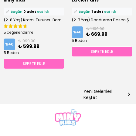
🛒
0 kişi
sepetine ekledi!
🛒
2 kişi
sepetine ekledi!
✅
Bugün
0 adet
satıldı
✅
Bugün
1 adet
satıldı
(2-8 Yaş) Krem-Turuncu Bambi Desen Bisiklet Yaka %100 Pamuklu Taytlı Altüst Takım
(2-7 Yaş) Dondurma Desen Şortlu %100 Pamuklu Altüst Takım
₺ 1,109.00
%
40
5 değerlendirme
₺ 669.99
₺ 999.00
5 Beden
%
40
₺ 599.99
SEPETE EKLE
5 Beden
SEPETE EKLE
Yeni Gelenleri
Keşfet