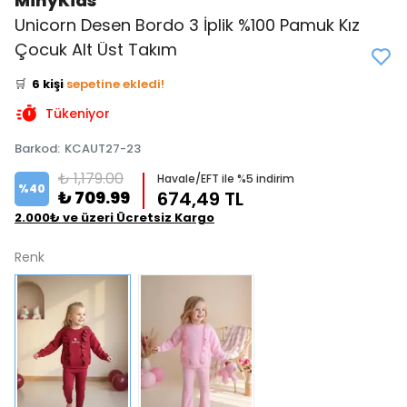
MinyKids
Unicorn Desen Bordo 3 İplik %100 Pamuk Kız
👀
Şu an
5 kişi
inceliyor!
Çocuk Alt Üst Takım
⭐️
Bu ürünü
8 kişi
favoriledi!
🛒
6 kişi
sepetine ekledi!
✅
Bugün
3 adet
satıldı
Tükeniyor
Barkod
:
KCAUT27-23
₺ 1,179.00
Havale/EFT ile %5 indirim
%
40
₺ 709.99
674,49 TL
2.000₺ ve üzeri Ücretsiz Kargo
Renk