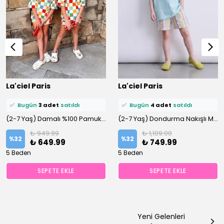
⭐️
Bu ürünü
14 kişi
favoriledi!
⭐️
Bu ürünü
19 kişi
favoriledi!
La'ciel Paris
La'ciel Paris
🛒
11 kişi
sepetine ekledi!
🛒
10 kişi
sepetine ekledi!
✅
Bugün
3 adet
satıldı
✅
Bugün
4 adet
satıldı
(2-7 Yaş) Damalı %100 Pamuklu Şortlu Altüst Takım
(2-7 Yaş) Dondurma Nakışlı Müslin Şortlu %100 Pamuklu Altüst Takım
₺ 949.99
₺ 1,109.00
%
32
%
32
₺ 649.99
₺ 749.99
5 Beden
5 Beden
SEPETE EKLE
SEPETE EKLE
Yeni Gelenleri