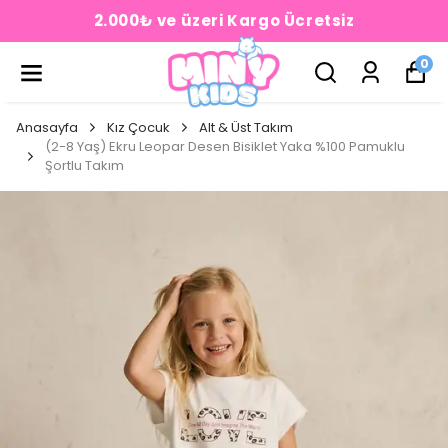
2.000₺ ve üzeri Kargo Ücretsiz
0
Anasayfa
Kız Çocuk
Alt & Üst Takım
(2-8 Yaş) Ekru Leopar Desen Bisiklet Yaka %100 Pamuklu
Şortlu Takım