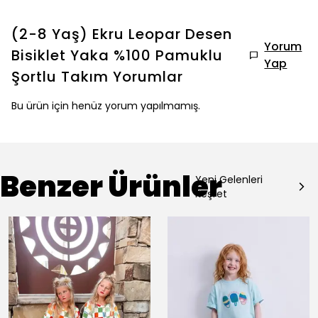
(2-8 Yaş) Ekru Leopar Desen
Yorum
Bisiklet Yaka %100 Pamuklu
Yap
Şortlu Takım
Yorumlar
Bu ürün için henüz yorum yapılmamış.
Benzer Ürünler
Yeni Gelenleri
Keşfet