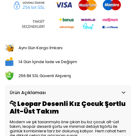
Aynı Gün Kargo İmkanı
14 Gün İçinde İade ve Değişim
256 Bit SSL Güvenli Alışveriş
Ürün Açıklaması
🐆 Leopar Desenli Kız Çocuk Şortlu
Alt-Üst Takım
Modern ve şık tasarımıyla öne çıkan bu kız çocuk alt-üst
takım, leopar desenli şortu ve minimal detaylı tişörtü ile
günlük kombinlere tarz bir dokunuş katıyor. Hem rahat hem
de dikkat çekici bir görünüm sunar.