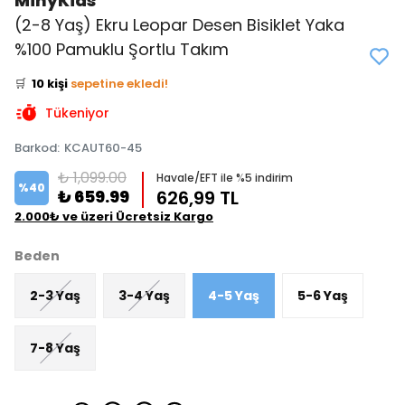
MinyKids
(2-8 Yaş) Ekru Leopar Desen Bisiklet Yaka
👀
Şu an
0 kişi
inceliyor!
%100 Pamuklu Şortlu Takım
⭐️
Bu ürünü
16 kişi
favoriledi!
🛒
10 kişi
sepetine ekledi!
✅
Bugün
7 adet
satıldı
Tükeniyor
Barkod
:
KCAUT60-45
₺ 1,099.00
Havale/EFT ile %5 indirim
%
40
₺ 659.99
626,99 TL
2.000₺ ve üzeri Ücretsiz Kargo
Beden
2-3 Yaş
3-4 Yaş
4-5 Yaş
5-6 Yaş
7-8 Yaş