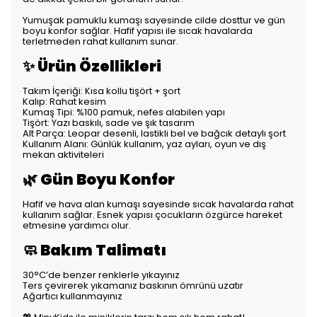
Yumuşak pamuklu kumaşı sayesinde cilde dosttur ve gün
boyu konfor sağlar. Hafif yapısı ile sıcak havalarda
terletmeden rahat kullanım sunar.
✨ Ürün Özellikleri
Takım İçeriği: Kısa kollu tişört + şort
Kalıp: Rahat kesim
Kumaş Tipi: %100 pamuk, nefes alabilen yapı
Tişört: Yazı baskılı, sade ve şık tasarım
Alt Parça: Leopar desenli, lastikli bel ve bağcık detaylı şort
Kullanım Alanı: Günlük kullanım, yaz ayları, oyun ve dış
mekan aktiviteleri
🌿 Gün Boyu Konfor
Hafif ve hava alan kumaşı sayesinde sıcak havalarda rahat
kullanım sağlar. Esnek yapısı çocukların özgürce hareket
etmesine yardımcı olur.
🧼 Bakım Talimatı
30°C’de benzer renklerle yıkayınız
Ters çevirerek yıkamanız baskının ömrünü uzatır
Ağartıcı kullanmayınız