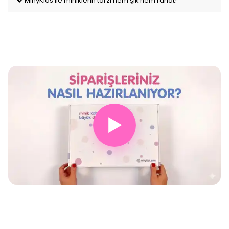
💖 MinyKids ile miniklerin tarzı hem şık hem rahat!
▶