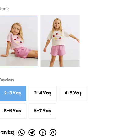
Renk
Beden
2-3 Yaş
3-4 Yaş
4-5 Yaş
5-6 Yaş
6-7 Yaş
Paylaş
: