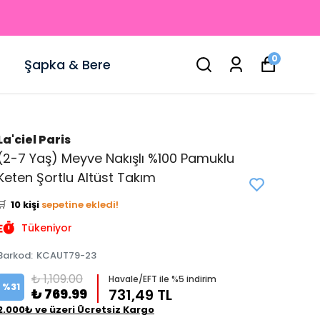
0
Şapka & Bere
La'ciel Paris
(2-7 Yaş) Meyve Nakışlı %100 Pamuklu
👀
Şu an
3 kişi
inceliyor!
Keten Şortlu Altüst Takım
⭐️
Bu ürünü
17 kişi
favoriledi!
🛒
10 kişi
sepetine ekledi!
✅
Bugün
5 adet
satıldı
Tükeniyor
Barkod
:
KCAUT79-23
₺ 1,109.00
Havale/EFT ile %5 indirim
%
31
₺ 769.99
731,49 TL
2.000₺ ve üzeri Ücretsiz Kargo