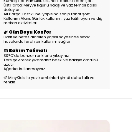
Kumaş Tipi: Pamuklu üst, hafif dokulu keten şort
Üst Parça: Meyve figürlü nakış ve yaz temalı baskı
detayları
Alt Parça: Lastikli bel yapısına sahip rahat şort
Kullanım Alanı: Günlük kullanım, yaz tatili, oyun ve dış
mekan aktiviteleri
🌿 Gün Boyu Konfor
Hafif ve nefes alabilen yapısı sayesinde sıcak
havalarda ferah bir kullanım sağlar.
🧼 Bakım Talimatı
30°C’de benzer renklerle yıkayınız
Ters çevirerek yıkamanız baskı ve nakışın ömrünü
uzatır
Ağartıcı kullanmayınız
🍉 MinyKids ile yaz kombinleri şimdi daha tatlı ve
renkli!