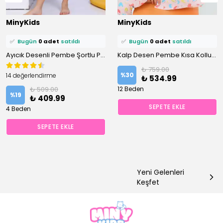
⭐️
Bu ürünü
4 kişi
favoriledi!
⭐️
Bu ürünü
1 kişi
favoriledi!
MinyKids
MinyKids
🛒
2 kişi
sepetine ekledi!
🛒
0 kişi
sepetine ekledi!
✅
Bugün
0 adet
satıldı
✅
Bugün
0 adet
satıldı
Ayıcık Desenli Pembe Şortlu Pijama Takımı
Kalp Desen Pembe Kısa Kollu %100 Pamuklu Kız Çocuk Pijama Takım
₺ 759.00
%
30
14 değerlendirme
₺ 534.99
₺ 509.00
12 Beden
%
19
₺ 409.99
SEPETE EKLE
4 Beden
SEPETE EKLE
Yeni Gelenleri
Keşfet