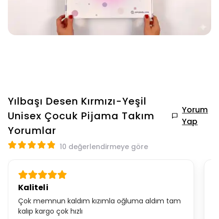
Yılbaşı Desen Kırmızı-Yeşil
Yorum
Unisex Çocuk Pijama Takım
Yap
Yorumlar
10 değerlendirmeye göre
Kaliteli
H
Çok memnun kaldım kızımla oğluma aldım tam
G
kalıp kargo çok hızlı
v