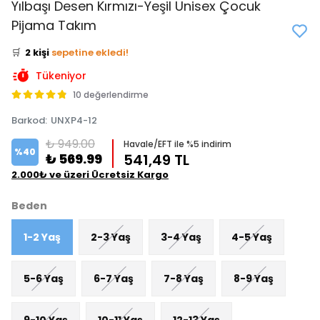
Yılbaşı Desen Kırmızı-Yeşil Unisex Çocuk
👀
Şu an
0 kişi
inceliyor!
Pijama Takım
⭐️
Bu ürünü
4 kişi
favoriledi!
🛒
2 kişi
sepetine ekledi!
✅
Bugün
2 adet
satıldı
Tükeniyor
10 değerlendirme
Barkod
:
UNXP4-12
₺ 949.00
Havale/EFT ile %5 indirim
%
40
₺ 569.99
541,49 TL
2.000₺ ve üzeri Ücretsiz Kargo
Beden
1-2 Yaş
2-3 Yaş
3-4 Yaş
4-5 Yaş
5-6 Yaş
6-7 Yaş
7-8 Yaş
8-9 Yaş
9-10 Yaş
10-11 Yaş
12-13 Yaş