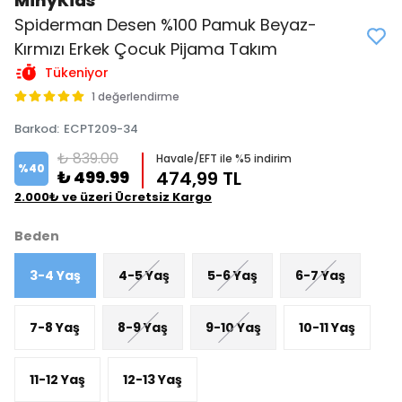
MinyKids
Spiderman Desen %100 Pamuk Beyaz-
Kırmızı Erkek Çocuk Pijama Takım
Tükeniyor
1 değerlendirme
Barkod
:
ECPT209-34
₺ 839.00
Havale/EFT ile %5 indirim
%
40
₺ 499.99
474,99 TL
2.000₺ ve üzeri Ücretsiz Kargo
Beden
3-4 Yaş
4-5 Yaş
5-6 Yaş
6-7 Yaş
7-8 Yaş
8-9 Yaş
9-10 Yaş
10-11 Yaş
11-12 Yaş
12-13 Yaş