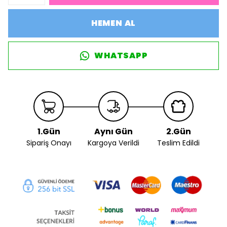
HEMEN AL
WHATSAPP
1.Gün
Aynı Gün
2.Gün
Sipariş Onayı
Kargoya Verildi
Teslim Edildi