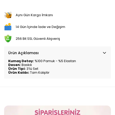
Aynı Gün Kargo İmkanı
14 Gün İçinde İade ve Değişim
256 Bit SSL Güvenli Alışveriş
Ürün Açıklaması
Kumaş Detay:
%100 Pamuk - %5 Elastan
Desen:
Baskılı
Ürün Tipi:
3’lü Set
Ürün Kalıbı:
Tam Kalıptır