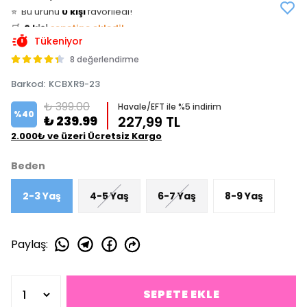
⭐️
Bu ürünü
0 kişi
favoriledi!
🛒
0 kişi
sepetine ekledi!
✅
Bugün
0 adet
satıldı
Tükeniyor
8 değerlendirme
Barkod
:
KCBXR9-23
₺ 399.00
Havale/EFT ile %5 indirim
%
40
₺ 239.99
227,99 TL
2.000₺ ve üzeri Ücretsiz Kargo
Beden
2-3 Yaş
4-5 Yaş
6-7 Yaş
8-9 Yaş
Paylaş
:
SEPETE EKLE