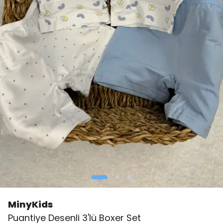
MinyKids
👀
Şu an
3 kişi
inceliyor!
Puantiye Desenli 3'lü Boxer Set