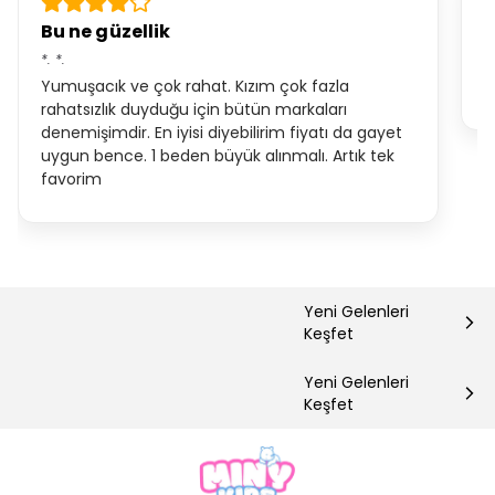
Bu ne güzellik
*.
*.
S.
Yumuşacık ve çok rahat. Kızım çok fazla
Ç
rahatsızlık duyduğu için bütün markaları
denemişimdir. En iyisi diyebilirim fiyatı da gayet
uygun bence. 1 beden büyük alınmalı. Artık tek
favorim
Yeni Gelenleri
Keşfet
Yeni Gelenleri
Keşfet