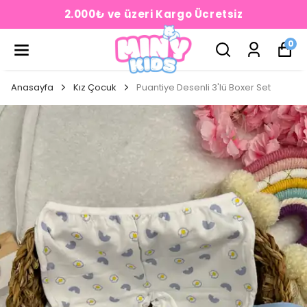
2.000₺ ve üzeri Kargo Ücretsiz
0
Anasayfa
Kız Çocuk
Puantiye Desenli 3'lü Boxer Set