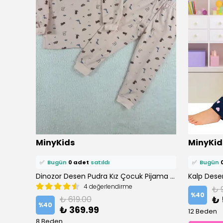
⭐️
Bu ürünü
0 kişi
favoriledi!
⭐️
Bu ürün
MinyKids
MinyKid
🛒
0 kişi
sepetine ekledi!
🛒
0 kişi
se
✅
Bugün
0 adet
satıldı
✅
Bugün
Beyaz Çiçek Desen Fitilli Kız Çocuk Pijama Takım
Dinozor Desen Pudra Kız Çocuk Pijama Takım
4 değerlendirme
₺ 
%
40
₺ 619.00
₺ 
%
40
₺ 369.99
12 Beden
8 Beden