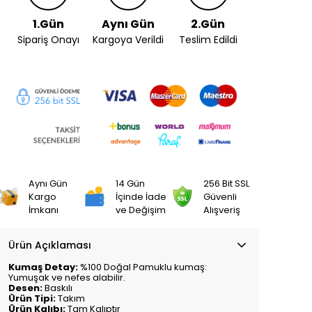
1.Gün
Aynı Gün
2.Gün
Sipariş Onayı
Kargoya Verildi
Teslim Edildi
Aynı Gün
14 Gün
256 Bit SSL
Kargo
İçinde İade
Güvenli
İmkanı
ve Değişim
Alışveriş
Ürün Açıklaması
Kumaş Detay:
%100 Doğal Pamuklu kumaş:
Yumuşak ve nefes alabilir.
Desen:
Baskılı
Ürün Tipi:
Takım
Ürün Kalıbı:
Tam Kalıptır