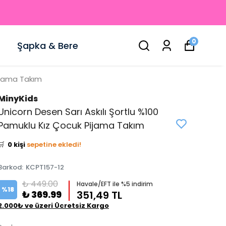
0
Şapka & Bere
Pijama Takım
MinyKids
Unicorn Desen Sarı Askılı Şortlu %100
👀
Şu an
2 kişi
inceliyor!
Pamuklu Kız Çocuk Pijama Takım
⭐️
Bu ürünü
0 kişi
favoriledi!
🛒
0 kişi
sepetine ekledi!
✅
Bugün
0 adet
satıldı
Barkod
:
KCPT157-12
₺ 449.00
Havale/EFT ile %5 indirim
%
18
₺ 369.99
351,49 TL
2.000₺ ve üzeri Ücretsiz Kargo