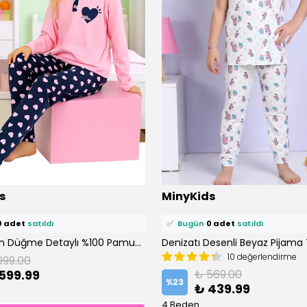
ü
0 kişi
favoriledi!
⭐️
Bu ürünü
0 kişi
favoriledi!
s
MinyKids
petine ekledi!
🛒
0 kişi
sepetine ekledi!
0 adet
satıldı
✅
Bugün
0 adet
satıldı
Kalp Desen Düğme Detaylı %100 Pamuk Pembe Kız Çocuk Pijama Takım
Denizatı Desenli Beyaz Pijama
10 değerlendirme
999.00
599.99
₺ 569.00
%
23
₺ 439.99
4 Beden