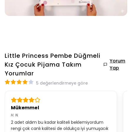
Little Princess Pembe Düğmeli
Yorum
Kız Çocuk Pijama Takım
Yap
Yorumlar
5 değerlendirmeye göre
Mükemmel
P
H.
N.
A
2 adet aldım bu kadar kaliteli beklemiyordum
K
rengi çok canlı kalitesi de oldukça iyi yumuşacık
r