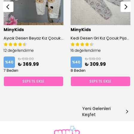
MinyKids
MinyKids
Ayıcık Desen Beyaz Kız Çocuk Pijama Takım
Kedi Desen Gri Kız Çocuk Pijama Takım
12 değerlendirme
16 değerlendirme
₺ 619.00
₺ 519.00
%
40
%
40
₺ 369.99
₺ 309.99
7 Beden
8 Beden
SEPETE EKLE
SEPETE EKLE
Yeni Gelenleri
Keşfet