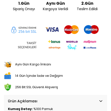
1.Gün
Aynı Gün
2.Gün
Sipariş Onayı
Kargoya Verildi
Teslim Edildi
Aynı Gün Kargo İmkanı
14 Gün İçinde İade ve Değişim
256 Bit SSL Güvenli Alışveriş
Ürün Açıklaması
Kumaş Detay:
%100 Pamuk