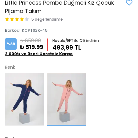
Little Princess Pembe Düğmeli Kız Çocuk
Pijama Takım
5 değerlendirme
Barkod
:
KCPT92K-45
₺ 859.00
Havale/EFT ile %5 indirim
%
39
₺ 519.99
493,99 TL
2.000₺ ve üzeri Ücretsiz Kargo
Renk