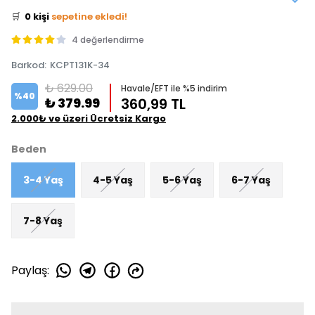
🛒
0 kişi
sepetine ekledi!
✅
Bugün
0 adet
satıldı
4 değerlendirme
Barkod
:
KCPT131K-34
₺ 629.00
Havale/EFT ile %5 indirim
%
40
₺ 379.99
360,99 TL
2.000₺ ve üzeri Ücretsiz Kargo
Beden
3-4 Yaş
4-5 Yaş
5-6 Yaş
6-7 Yaş
7-8 Yaş
Paylaş
: