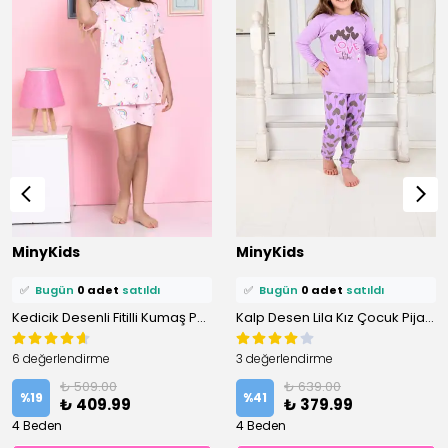
⭐️
Bu ürünü
0 kişi
favoriledi!
⭐️
Bu ürünü
0 kişi
favoriledi!
MinyKids
MinyKids
🛒
0 kişi
sepetine ekledi!
🛒
0 kişi
sepetine ekledi!
✅
Bugün
0 adet
satıldı
✅
Bugün
0 adet
satıldı
Kedicik Desenli Fitilli Kumaş Pembe Şortlu Pijama Takımı
Kalp Desen Lila Kız Çocuk Pijama Takım
6 değerlendirme
3 değerlendirme
₺ 509.00
₺ 639.00
%
19
%
41
₺ 409.99
₺ 379.99
4 Beden
4 Beden