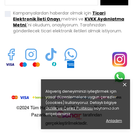
Kampanyalardan haberdar olmak için
Ticari
Elektronik İleti Onayı
metnini ve
KVKK Aydınlatma
Metni
'ni okudum, onaylıyorum. Tarafınızdan
gönderilecek ticari elektronik iletileri almak istiyorum.
Alışveriş deneyiminizi iyileştirmek için
yasal düzenlemelere uygun çerezler
(cookies) kullanıyoruz. Detaylı bilgiye
©2024 Tüm Hakları Saklıdır. Tasarım ve Performans
Gizlilik ve Çerez Politikası
sayfamızdan
erişebilirsiniz.
Pazarlaması
tarafından
Anladım
gerçekleştirilmektedir.