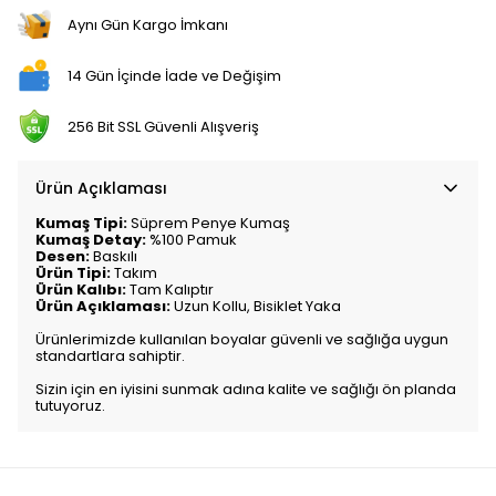
Aynı Gün Kargo İmkanı
14 Gün İçinde İade ve Değişim
256 Bit SSL Güvenli Alışveriş
Ürün Açıklaması
Kumaş Tipi:
Süprem Penye Kumaş
Kumaş Detay:
%100 Pamuk
Desen:
Baskılı
Ürün Tipi:
Takım
Ürün Kalıbı:
Tam Kalıptır
Ürün Açıklaması:
Uzun Kollu, Bisiklet Yaka
Ürünlerimizde kullanılan boyalar güvenli ve sağlığa uygun
standartlara sahiptir.
Sizin için en iyisini sunmak adına kalite ve sağlığı ön planda
tutuyoruz.