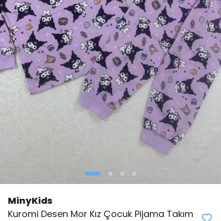
MinyKids
👀
Şu an
4 kişi
inceliyor!
Kuromi Desen Mor Kız Çocuk Pijama Takım
⭐️
Bu ürünü
0 kişi
favoriledi!