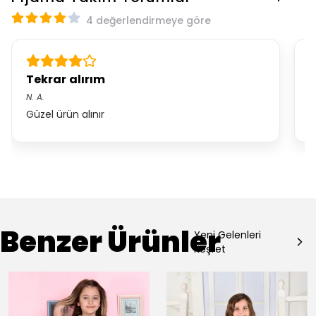
4 değerlendirmeye göre
Tekrar alırım
Ş
N.
A.
N
Güzel ürün alınır
K
Benzer Ürünler
Yeni Gelenleri
Keşfet