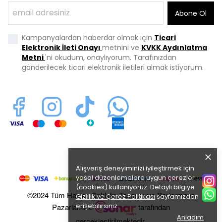
Abone Ol
Kampanyalardan haberdar olmak için
Ticari
Elektronik İleti Onayı
metnini ve
KVKK Aydınlatma
Metni
'ni okudum, onaylıyorum. Tarafınızdan
gönderilecek ticari elektronik iletileri almak istiyorum.
Alışveriş deneyiminizi iyileştirmek için
yasal düzenlemelere uygun çerezler
(cookies) kullanıyoruz. Detaylı bilgiye
©2024 Tüm Hakları Saklıdır. Tasarım ve Performans
Gizlilik ve Çerez Politikası
sayfamızdan
erişebilirsiniz.
Pazarlaması
tarafından
Anladım
gerçekleştirilmektedir.