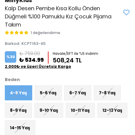
MinyKids
Kalp Desen Pembe Kısa Kollu Önden
Düğmeli %100 Pamuklu Kız Çocuk Pijama
Takım
1 değerlendirme
Barkod
:
KCPT163-45
₺ 759.00
Havale/EFT ile %5 indirim
%
30
₺ 534.99
508,24 TL
2.000₺ ve üzeri Ücretsiz Kargo
Beden
4-5 Yaş
5-6 Yaş
6-7 Yaş
7-8 Yaş
8-9 Yaş
9-10 Yaş
10-11 Yaş
12-13 Yaş
14-15 Yaş