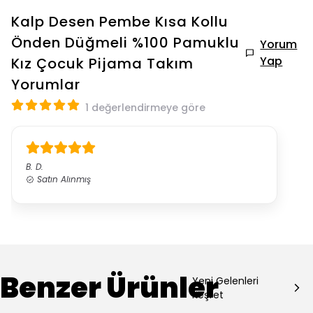
Kalp Desen Pembe Kısa Kollu
Önden Düğmeli %100 Pamuklu
Yorum
Yap
Kız Çocuk Pijama Takım
Yorumlar
1 değerlendirmeye göre
B.
D.
Satın Alınmış
Benzer Ürünler
Yeni Gelenleri
Keşfet