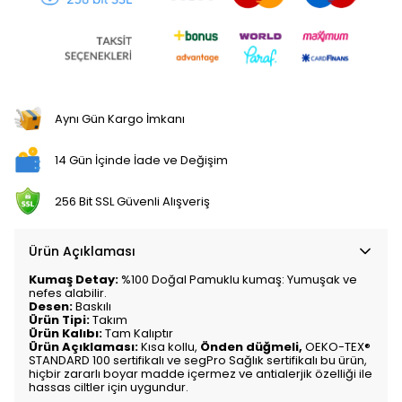
Aynı Gün Kargo İmkanı
14 Gün İçinde İade ve Değişim
256 Bit SSL Güvenli Alışveriş
Ürün Açıklaması
Kumaş Detay:
%100 Doğal Pamuklu kumaş: Yumuşak ve
nefes alabilir.
Desen:
Baskılı
Ürün Tipi:
Takım
Ürün Kalıbı:
Tam Kalıptır
Ürün Açıklaması:
Kısa kollu,
Önden düğmeli,
OEKO-TEX®
STANDARD 100 sertifikalı ve segPro Sağlık sertifikalı bu ürün,
hiçbir zararlı boyar madde içermez ve antialerjik özelliği ile
hassas ciltler için uygundur.