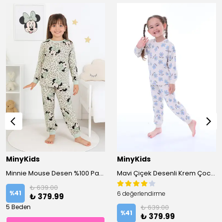
MinyKids
MinyKids
Minnie Mouse Desen %100 Pamuklu Yeşil Kız Çocuk Pijama Takım
Mavi Çiçek Desenli Krem Çocuk Pijama Takımı
₺ 639.00
%
41
6 değerlendirme
₺ 379.99
5 Beden
₺ 639.00
%
41
₺ 379.99