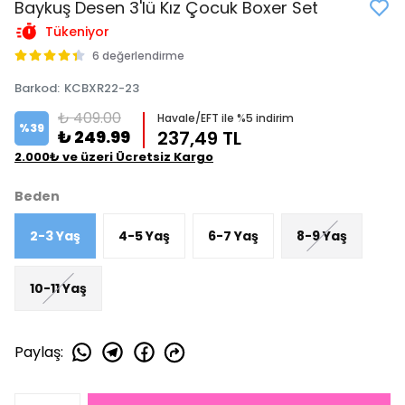
Baykuş Desen 3'lü Kız Çocuk Boxer Set
Tükeniyor
6 değerlendirme
Barkod
:
KCBXR22-23
₺ 409.00
Havale/EFT ile %5 indirim
%
39
₺ 249.99
237,49 TL
2.000₺ ve üzeri Ücretsiz Kargo
Beden
2-3 Yaş
4-5 Yaş
6-7 Yaş
8-9 Yaş
10-11 Yaş
Paylaş
: