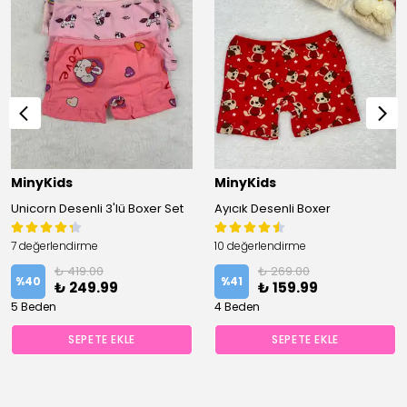
MinyKids
MinyKids
Unicorn Desenli 3'lü Boxer Set
Ayıcık Desenli Boxer
7 değerlendirme
10 değerlendirme
₺ 419.00
₺ 269.00
%
40
%
41
₺ 249.99
₺ 159.99
5 Beden
4 Beden
SEPETE EKLE
SEPETE EKLE