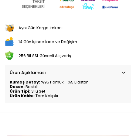
Aynı Gün Kargo İmkanı
14 Gün İçinde İade ve Değişim
256 Bit SSL Güvenli Alışveriş
Ürün Açıklaması
Kumaş Detay:
%95 Pamuk - %5 Elastan
Desen:
Baskılı
Ürün Tipi:
3’lü Set
Ürün Kalıbı:
Tam Kalıptır