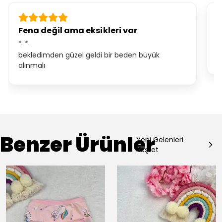
Fena değil ama eksikleri var
B
*.
*.
E.
bekledimden güzel geldi bir beden büyük
g
alınmalı
Benzer Ürünler
Yeni Gelenleri
Keşfet