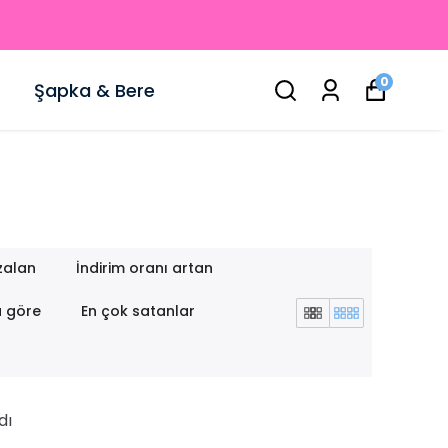
0
Şapka & Bere
zalan
İndirim oranı artan
a göre
En çok satanlar
dı