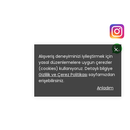
Alışveriş deneyiminizi iyileştirmek için
yasal düzenlemelere uygun çerezler
(cookies) kullanıyoruz. Detaylı bilgiye
Gizlilik ve Çerez Politikası
sayfamızdan
erişebilirsiniz.
Anladım