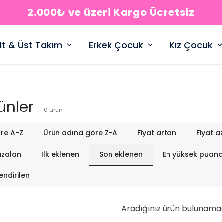
2.000₺ ve üzeri Kargo Ücretsiz
lt & Üst Takım
Erkek Çocuk
Kız Çocuk
ünler
0
ürün
re A-Z
Ürün adına göre Z-A
Fiyat artan
Fiyat a
azalan
İlk eklenen
Son eklenen
En yüksek puan
endirilen
Aradığınız ürün bulunama