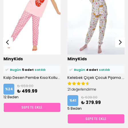
⭐️
Bu ürünü
8 kişi
favoriledi!
⭐️
Bu ürünü
8 kişi
favoriledi!
MinyKids
MinyKids
🛒
6 kişi
sepetine ekledi!
🛒
7 kişi
sepetine ekledi!
✅
Bugün
5 adet
satıldı
✅
Bugün
4 adet
satıldı
Kalp Desen Pembe Kısa Kollu %100 Pamuklu Kız Çocuk Pijama Takım
Kelebek Çiçek Çocuk Pijama Takımı
₺ 659.00
%
24
21 değerlendirme
₺ 499.99
12 Beden
₺ 639.00
%
41
₺ 379.99
SEPETE EKLE
5 Beden
SEPETE EKLE