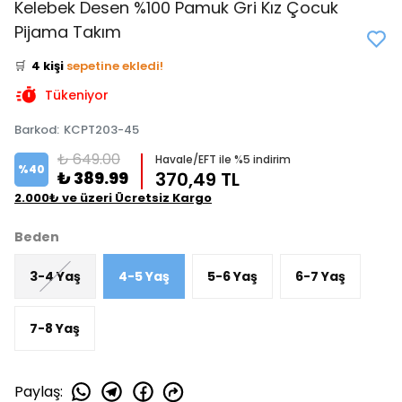
Kelebek Desen %100 Pamuk Gri Kız Çocuk
👀
Şu an
3 kişi
inceliyor!
Pijama Takım
⭐️
Bu ürünü
6 kişi
favoriledi!
🛒
4 kişi
sepetine ekledi!
✅
Bugün
2 adet
satıldı
Tükeniyor
Barkod
:
KCPT203-45
₺ 649.00
Havale/EFT ile %5 indirim
%
40
₺ 389.99
370,49 TL
2.000₺ ve üzeri Ücretsiz Kargo
Beden
3-4 Yaş
4-5 Yaş
5-6 Yaş
6-7 Yaş
7-8 Yaş
Paylaş
: