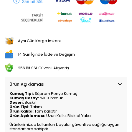
Aynı Gün Kargo İmkanı
14 Gün İçinde İade ve Değişim
256 Bit SSL Güvenli Alışveriş
Ürün Açıklaması
Kumaş Tipi:
Süprem Penye Kumaş
Kumaş Detay:
%100 Pamuk
Desen:
Baskılı
Ürün Tipi:
Takım
Ürün Kalıbı:
Tam Kalıptır
Ürün Açıklaması:
Uzun Kollu, Bisiklet Yaka
Ürünlerimizde kullanılan boyalar güvenli ve sağlığa uygun
standartlara sahiptir.