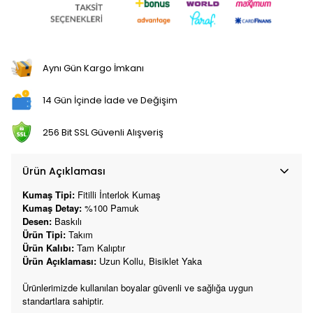
Aynı Gün Kargo İmkanı
14 Gün İçinde İade ve Değişim
256 Bit SSL Güvenli Alışveriş
Ürün Açıklaması
Kumaş Tipi:
Fitilli İnterlok Kumaş
Kumaş Detay:
%100 Pamuk
Desen:
Baskılı
Ürün Tipi:
Takım
Ürün Kalıbı:
Tam Kalıptır
Ürün Açıklaması:
Uzun Kollu, Bisiklet Yaka
Ürünlerimizde kullanılan boyalar güvenli ve sağlığa uygun
standartlara sahiptir.