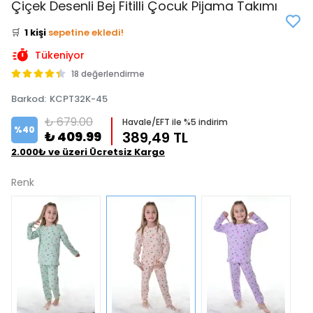
Çiçek Desenli Bej Fitilli Çocuk Pijama Takımı
⭐️
Bu ürünü
2 kişi
favoriledi!
🛒
1 kişi
sepetine ekledi!
✅
Bugün
1 adet
satıldı
Tükeniyor
18 değerlendirme
Barkod
:
KCPT32K-45
₺ 679.00
Havale/EFT ile %5 indirim
%
40
₺ 409.99
389,49 TL
2.000₺ ve üzeri Ücretsiz Kargo
Renk