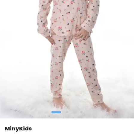
MinyKids
👀
Şu an
3 kişi
inceliyor!