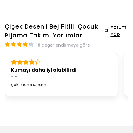
Çiçek Desenli Bej Fitilli Çocuk
Yorum
Yap
Pijama Takımı
Yorumlar
18 değerlendirmeye göre
Kumaşı daha iyi olabilirdi
H
*.
*.
C
çok memnunum
H