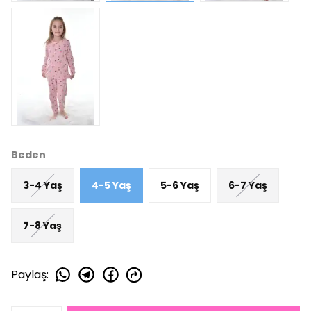
Beden
3-4 Yaş
4-5 Yaş
5-6 Yaş
6-7 Yaş
7-8 Yaş
Paylaş
: