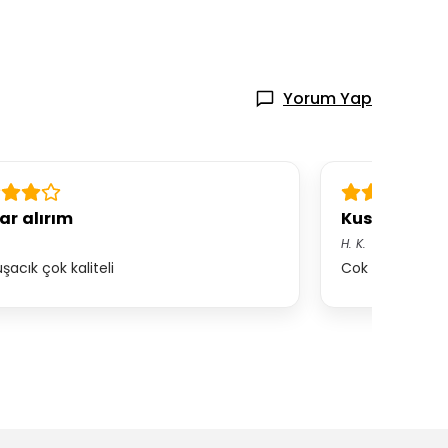
Yorum Yap
ar alırım
Kusursuz
H.
K.
acık çok kaliteli
Cok kullanıslı