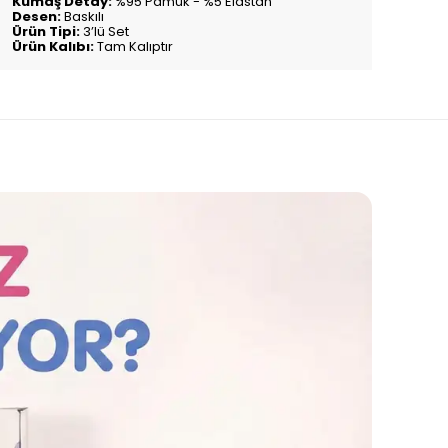
Kumaş Detay:
%95 Pamuk - %5 Elastan
Desen:
Baskılı
Ürün Tipi:
3’lü Set
Ürün Kalıbı:
Tam Kalıptır