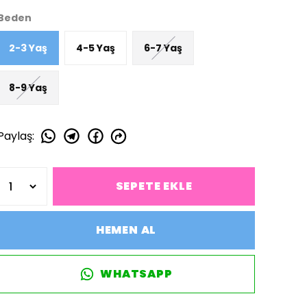
Beden
2-3 Yaş
4-5 Yaş
6-7 Yaş
8-9 Yaş
Paylaş
:
SEPETE EKLE
HEMEN AL
WHATSAPP