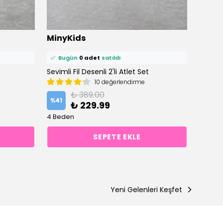
⭐️
Bu ürünü
1 kişi
favoriledi!
⭐️
Bu ü
MinyKids
Miny
🛒
0 kişi
sepetine ekledi!
🛒
1 kiş
✅
Bugün
0 adet
satıldı
✅
Bu
Sevimli Fil Desenli 2'li Atlet Set
Ayıcık 
10 değerlendirme
₺ 389.00
%
41
%
41
₺ 229.99
4 Beden
4 Bede
SEPETE EKLE
Yeni Gelenleri Keşfet