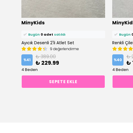
⭐️
Bu ürünü
1 kişi
favoriledi!
⭐️
Bu ürün
MinyKids
MinyKid
🛒
1 kişi
sepetine ekledi!
🛒
0 kişi
se
✅
Bugün
0 adet
satıldı
✅
Bugün
Ayıcık Desenli 2'li Atlet Set
Renkli Çil
9 değerlendirme
₺ 389.00
₺ 
%
41
%
40
₺ 229.99
₺ 
4 Beden
4 Beden
SEPETE EKLE