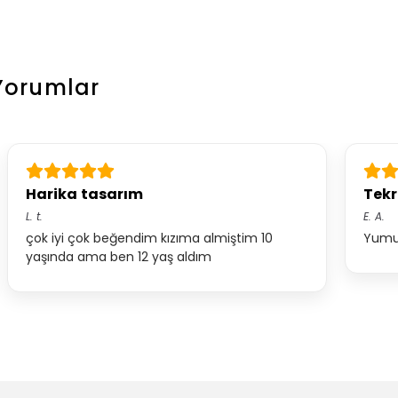
Yorumlar
Harika tasarım
Tekr
L.
t.
E.
A.
çok iyi çok beğendim kızıma almiştim 10
Yumuş
yaşında ama ben 12 yaş aldım