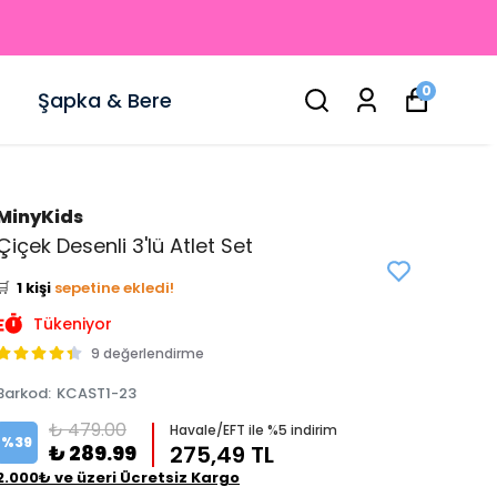
0
Şapka & Bere
MinyKids
👀
Şu an
2 kişi
inceliyor!
Çiçek Desenli 3'lü Atlet Set
⭐️
Bu ürünü
1 kişi
favoriledi!
🛒
1 kişi
sepetine ekledi!
✅
Bugün
0 adet
satıldı
Tükeniyor
9 değerlendirme
Barkod
:
KCAST1-23
₺ 479.00
Havale/EFT ile %5 indirim
%
39
₺ 289.99
275,49 TL
2.000₺ ve üzeri Ücretsiz Kargo