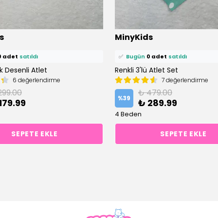
ü
0 kişi
favoriledi!
⭐️
Bu ürünü
1 kişi
favoriledi!
s
MinyKids
petine ekledi!
🛒
1 kişi
sepetine ekledi!
0 adet
satıldı
✅
Bugün
0 adet
satıldı
ek Desenli Atlet
Renkli 3'lü Atlet Set
6 değerlendirme
7 değerlendirme
299.00
₺ 479.00
%
39
179.99
₺ 289.99
4 Beden
SEPETE EKLE
SEPETE EKLE