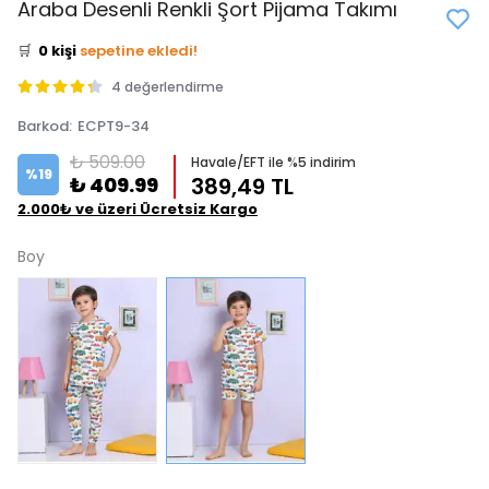
Araba Desenli Renkli Şort Pijama Takımı
⭐️
Bu ürünü
1 kişi
favoriledi!
🛒
0 kişi
sepetine ekledi!
✅
Bugün
0 adet
satıldı
4 değerlendirme
Barkod
:
ECPT9-34
₺ 509.00
Havale/EFT ile %5 indirim
%
19
₺ 409.99
389,49 TL
2.000₺ ve üzeri Ücretsiz Kargo
Boy