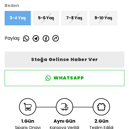
Beden
3-4 Yaş
5-6 Yaş
7-8 Yaş
9-10 Yaş
Paylaş
:
Stoğa Gelince Haber Ver
WHATSAPP
1.Gün
Aynı Gün
2.Gün
Sipariş Onayı
Kargoya Verildi
Teslim Edildi