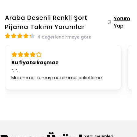
Araba Desenli Renkli Şort
Yorum
Yap
Pijama Takımı
Yorumlar
4 değerlendirmeye göre
Bu fiyata kaçmaz
a
*.
*.
C
Mükemmel kumaş mükemmel paketleme
k
Yeni Gelenleri