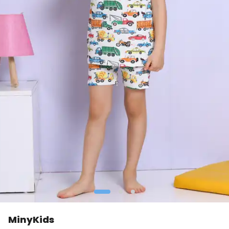
MinyKids
👀
Şu an
3 kişi
inceliyor!