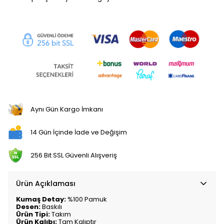
Aynı Gün Kargo İmkanı
14 Gün İçinde İade ve Değişim
256 Bit SSL Güvenli Alışveriş
Ürün Açıklaması
Kumaş Detay:
%100 Pamuk
Desen:
Baskılı
Ürün Tipi:
Takım
Ürün Kalıbı:
Tam Kalıptır