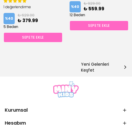
₺ 929.00
%
40
1 değerlendirme
₺ 559.99
₺ 629.00
12 Beden
%
40
₺ 379.99
SEPETE EKLE
5 Beden
SEPETE EKLE
Yeni Gelenleri
Keşfet
Kurumsal
Hesabım