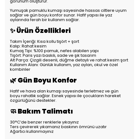
görünüm oluşturur.
Yumuşak pamuklu kumaşı sayesinde hassas ciltlere uyum
sağlar ve gün boyu konfor sunar. Hafif yapısı ile yaz
aylarında ferah bir kullanım sağlar.
✨ Ürün Özellikleri
Takım İçeriği: Kısa kollu tişört + şort
Kalıp: Rahat kesim
Kumaş Tipi: %100 pamuk, nefes alabilen yapı
Tişört: Paris yazı baskılı, sade ve şık tasarım
Alt Parça: Çizgili desenli, düğme detaylı ve rahat kesim şort
Kullanım Alanı: Günlük kullanım, yaz ayları, okul ve özel
kombinler
🌿 Gün Boyu Konfor
Hafif ve hava alan kumaşı sayesinde terletmez ve gün
boyu rahatlık sağlar. Esnek yapısı ile çocukların hareket
özgürlüğünü destekler.
🧼 Bakım Talimatı
30°C’de benzer renklerle yıkayınız
Ters çevirerek yıkamanız baskının ömrünü uzatır
Ağartıcı kullanmayınız