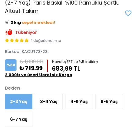
(2-7 Yaş) Paris Baskılı %100 Pamuklu Şortlu
👀
Şu an
2 kişi
inceliyor!
Altüst Takım
⭐️
Bu ürünü
11 kişi
favoriledi!
🛒
3 kişi
sepetine ekledi!
✅
Bugün
0 adet
satıldı
Tükeniyor
1 değerlendirme
Barkod
:
KACUT73-23
₺ 1,099.00
Havale/EFT ile %5 indirim
%
34
₺ 719.99
683,99 TL
2.000₺ ve üzeri Ücretsiz Kargo
Beden
2-3 Yaş
3-4 Yaş
4-5 Yaş
5-6 Yaş
6-7 Yaş