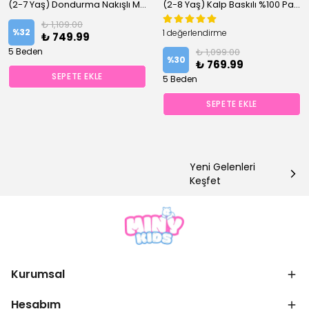
(2-7 Yaş) Dondurma Nakışlı Müslin Şortlu %100 Pamuklu Altüst Takım
(2-8 Yaş) Kalp Baskılı %100 Pamuklu Altüst Takım
₺ 1,109.00
%
32
1 değerlendirme
₺ 749.99
5 Beden
₺ 1,099.00
%
30
₺ 769.99
SEPETE EKLE
5 Beden
SEPETE EKLE
Yeni Gelenleri
Keşfet
Kurumsal
Hesabım