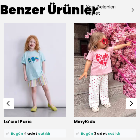
Benzer Ürünler
Yeni Gelenleri
Keşfet
⭐️
Bu ürünü
18 kişi
favoriledi!
⭐️
Bu ürünü
17 kişi
favoriledi!
La'ciel Paris
MinyKids
🛒
11 kişi
sepetine ekledi!
🛒
8 kişi
sepetine ekledi!
✅
Bugün
4 adet
satıldı
✅
Bugün
3 adet
satıldı