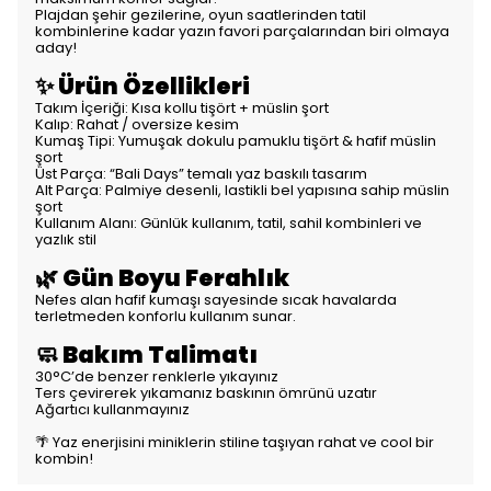
Plajdan şehir gezilerine, oyun saatlerinden tatil
kombinlerine kadar yazın favori parçalarından biri olmaya
aday!
✨ Ürün Özellikleri
Takım İçeriği: Kısa kollu tişört + müslin şort
Kalıp: Rahat / oversize kesim
Kumaş Tipi: Yumuşak dokulu pamuklu tişört & hafif müslin
şort
Üst Parça: “Bali Days” temalı yaz baskılı tasarım
Alt Parça: Palmiye desenli, lastikli bel yapısına sahip müslin
şort
Kullanım Alanı: Günlük kullanım, tatil, sahil kombinleri ve
yazlık stil
🌿 Gün Boyu Ferahlık
Nefes alan hafif kumaşı sayesinde sıcak havalarda
terletmeden konforlu kullanım sunar.
🧼 Bakım Talimatı
30°C’de benzer renklerle yıkayınız
Ters çevirerek yıkamanız baskının ömrünü uzatır
Ağartıcı kullanmayınız
🌴 Yaz enerjisini miniklerin stiline taşıyan rahat ve cool bir
kombin!