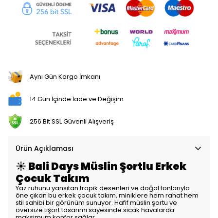
Aynı Gün Kargo İmkanı
14 Gün İçinde İade ve Değişim
256 Bit SSL Güvenli Alışveriş
Ürün Açıklaması
☀️ Bali Days Müslin Şortlu Erkek
Çocuk Takım
Yaz ruhunu yansıtan tropik desenleri ve doğal tonlarıyla
öne çıkan bu erkek çocuk takım, miniklere hem rahat hem
stil sahibi bir görünüm sunuyor. Hafif müslin şortu ve
oversize tişört tasarımı sayesinde sıcak havalarda
maksimum konfor sağlar.