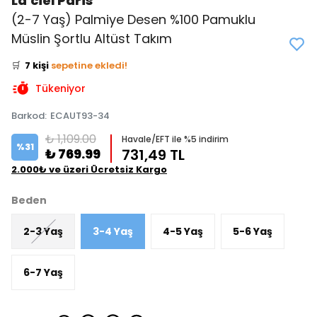
La'ciel Paris
(2-7 Yaş) Palmiye Desen %100 Pamuklu
👀
Şu an
3 kişi
inceliyor!
Müslin Şortlu Altüst Takım
⭐️
Bu ürünü
15 kişi
favoriledi!
🛒
7 kişi
sepetine ekledi!
✅
Bugün
3 adet
satıldı
Tükeniyor
Barkod
:
ECAUT93-34
₺ 1,109.00
Havale/EFT ile %5 indirim
%
31
₺ 769.99
731,49 TL
2.000₺ ve üzeri Ücretsiz Kargo
Beden
2-3 Yaş
3-4 Yaş
4-5 Yaş
5-6 Yaş
6-7 Yaş