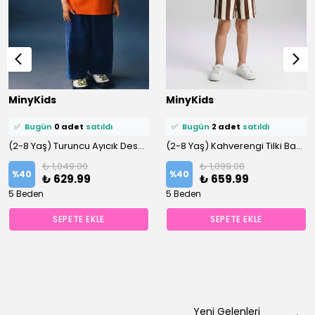
⭐️
Bu ürünü
10 kişi
favoriledi!
⭐️
Bu ürünü
12 kişi
favoriledi!
MinyKids
MinyKids
🛒
8 kişi
sepetine ekledi!
🛒
7 kişi
sepetine ekledi!
✅
Bugün
0 adet
satıldı
✅
Bugün
2 adet
satıldı
(2-8 Yaş) Turuncu Ayıcık Desen Bisiklet Yaka %100 Pamuklu Altüst Takım
(2-8 Yaş) Kahverengi Tilki Baskılı Bisiklet Yaka %100 Pamuklu Şortlu Takım
₺ 1,049.00
₺ 1,099.00
%
40
%
40
₺ 629.99
₺ 659.99
5 Beden
5 Beden
SEPETE EKLE
SEPETE EKLE
Yeni Gelenleri