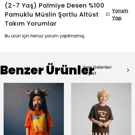
(2-7 Yaş) Palmiye Desen %100
Yorum
Pamuklu Müslin Şortlu Altüst
Yap
Takım
Yorumlar
Bu ürün için henüz yorum yapılmamış.
Benzer Ürünler
Yeni Gelenleri
Keşfet