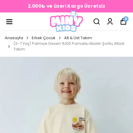
2.000₺ ve üzeri Kargo Ücretsiz
0
Anasayfa
Erkek Çocuk
Alt & Üst Takım
(2-7 Yaş) Palmiye Desen %100 Pamuklu Müslin Şortlu Altüst
Takım