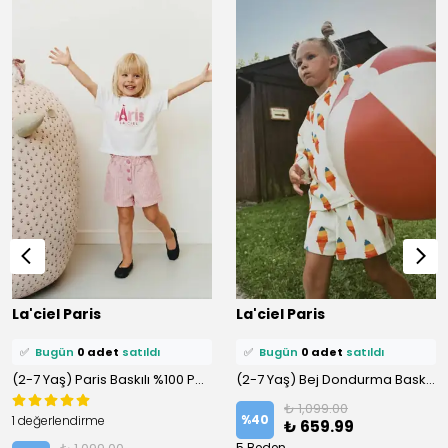
⭐️
Bu ürünü
0 kişi
favoriledi!
⭐️
Bu ürünü
0 kişi
favoriledi!
La'ciel Paris
La'ciel Paris
🛒
0 kişi
sepetine ekledi!
🛒
0 kişi
sepetine ekledi!
✅
Bugün
0 adet
satıldı
✅
Bugün
0 adet
satıldı
(2-7 Yaş) Paris Baskılı %100 Pamuklu Şortlu Altüst Takım
(2-7 Yaş) Bej Dondurma Baskılı %100 Pamuklu Şortlu Altüst Takım
₺ 1,099.00
%
40
1 değerlendirme
₺ 659.99
5 Beden