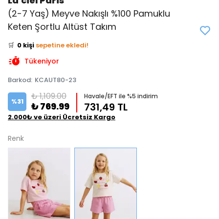
La'ciel Paris
(2-7 Yaş) Meyve Nakışlı %100 Pamuklu
👀
Şu an
2 kişi
inceliyor!
Keten Şortlu Altüst Takım
⭐️
Bu ürünü
0 kişi
favoriledi!
🛒
0 kişi
sepetine ekledi!
✅
Bugün
0 adet
satıldı
Tükeniyor
Barkod
:
KCAUT80-23
₺ 1,109.00
Havale/EFT ile %5 indirim
%
31
₺ 769.99
731,49 TL
2.000₺ ve üzeri Ücretsiz Kargo
Renk