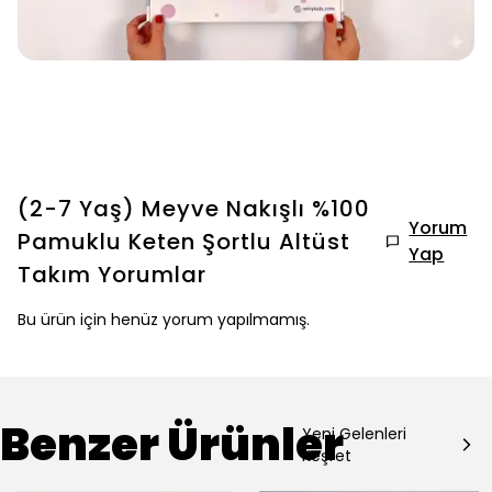
(2-7 Yaş) Meyve Nakışlı %100
Yorum
Pamuklu Keten Şortlu Altüst
Yap
Takım
Yorumlar
Bu ürün için henüz yorum yapılmamış.
Benzer Ürünler
Yeni Gelenleri
Keşfet