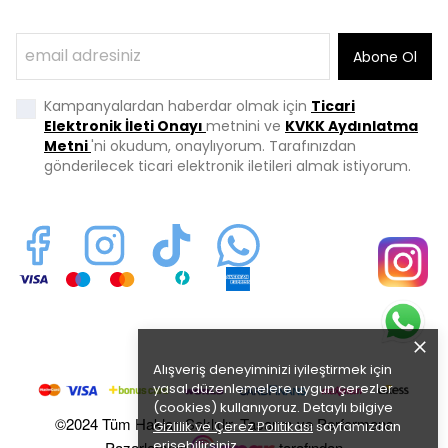
Abone Ol
Kampanyalardan haberdar olmak için
Ticari
Elektronik İleti Onayı
metnini ve
KVKK Aydınlatma
Metni
'ni okudum, onaylıyorum. Tarafınızdan
gönderilecek ticari elektronik iletileri almak istiyorum.
Alışveriş deneyiminizi iyileştirmek için
yasal düzenlemelere uygun çerezler
(cookies) kullanıyoruz. Detaylı bilgiye
©2024 Tüm Hakları Saklıdır. Tasarım ve Performans
Gizlilik ve Çerez Politikası
sayfamızdan
erişebilirsiniz.
Pazarlaması
tarafından