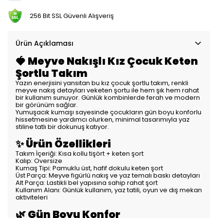
256 Bit SSL Güvenli Alışveriş
Ürün Açıklaması
🍓 Meyve Nakışlı Kız Çocuk Keten
Şortlu Takım
Yazın enerjisini yansıtan bu kız çocuk şortlu takım, renkli
meyve nakış detayları veketen şortu ile hem şık hem rahat
bir kullanım sunuyor. Günlük kombinlerde ferah ve modern
bir görünüm sağlar.
Yumuşacık kumaşı sayesinde çocukların gün boyu konforlu
hissetmesine yardımcı olurken, minimal tasarımıyla yaz
stiline tatlı bir dokunuş katıyor.
✨ Ürün Özellikleri
Takım İçeriği: Kısa kollu tişört + keten şort
Kalıp: Oversize
Kumaş Tipi: Pamuklu üst, hafif dokulu keten şort
Üst Parça: Meyve figürlü nakış ve yaz temalı baskı detayları
Alt Parça: Lastikli bel yapısına sahip rahat şort
Kullanım Alanı: Günlük kullanım, yaz tatili, oyun ve dış mekan
aktiviteleri
🌿 Gün Boyu Konfor