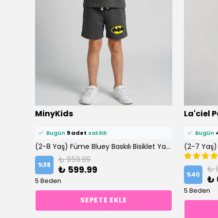
⭐️
Bu ürünü
13 kişi
favoriledi!
⭐️
Bu ürün
MinyKids
La'ciel P
🛒
10 kişi
sepetine ekledi!
🛒
10 kişi
s
✅
Bugün
9 adet
satıldı
✅
Bugün
(2-8 Yaş) Lacivert Bluey Baskılı Bisiklet Yaka %100 Pamuklu Şortlu Takım
(2-8 Yaş) Füme Bluey Baskılı Bisiklet Yaka %100 Pamuklu Şortlu Takım
₺ 959.99
%
38
₺ 599.99
₺ 
%
40
₺ 
5 Beden
5 Beden
SEPETE EKLE