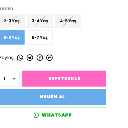
Beden
2-3 Yaş
3-4 Yaş
4-5 Yaş
5-6 Yaş
6-7 Yaş
Paylaş
:
SEPETE EKLE
HEMEN AL
WHATSAPP