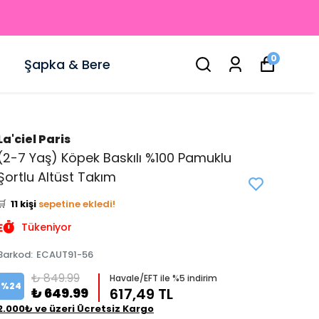
0
Şapka & Bere
La'ciel Paris
(2-7 Yaş) Köpek Baskılı %100 Pamuklu
👀
Şu an
2 kişi
inceliyor!
Şortlu Altüst Takım
⭐️
Bu ürünü
17 kişi
favoriledi!
🛒
11 kişi
sepetine ekledi!
✅
Bugün
8 adet
satıldı
Tükeniyor
Barkod
:
ECAUT91-56
₺ 849.99
Havale/EFT ile %5 indirim
%
24
₺ 649.99
617,49 TL
2.000₺ ve üzeri Ücretsiz Kargo