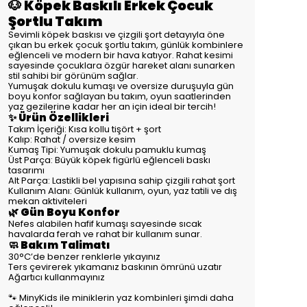
🐶 Köpek Baskılı Erkek Çocuk
Şortlu Takım
Sevimli köpek baskısı ve çizgili şort detayıyla öne
çıkan bu erkek çocuk şortlu takım, günlük kombinlere
eğlenceli ve modern bir hava katıyor. Rahat kesimi
sayesinde çocuklara özgür hareket alanı sunarken
stil sahibi bir görünüm sağlar.
Yumuşak dokulu kumaşı ve oversize duruşuyla gün
boyu konfor sağlayan bu takım, oyun saatlerinden
yaz gezilerine kadar her an için ideal bir tercih!
✨ Ürün Özellikleri
Takım İçeriği: Kısa kollu tişört + şort
Kalıp: Rahat / oversize kesim
Kumaş Tipi: Yumuşak dokulu pamuklu kumaş
Üst Parça: Büyük köpek figürlü eğlenceli baskı
tasarımı
Alt Parça: Lastikli bel yapısına sahip çizgili rahat şort
Kullanım Alanı: Günlük kullanım, oyun, yaz tatili ve dış
mekan aktiviteleri
🌿 Gün Boyu Konfor
Nefes alabilen hafif kumaşı sayesinde sıcak
havalarda ferah ve rahat bir kullanım sunar.
🧼 Bakım Talimatı
30°C’de benzer renklerle yıkayınız
Ters çevirerek yıkamanız baskının ömrünü uzatır
Ağartıcı kullanmayınız
🐾 MinyKids ile miniklerin yaz kombinleri şimdi daha