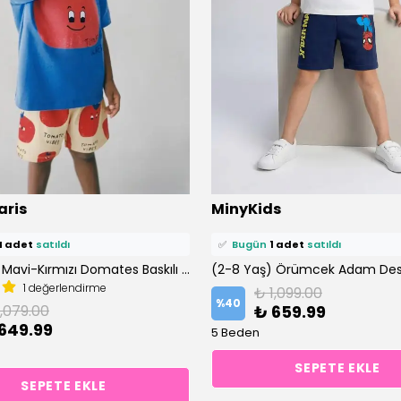
ü
17 kişi
favoriledi!
⭐️
Bu ürünü
10 kişi
favoriledi!
aris
MinyKids
epetine ekledi!
🛒
8 kişi
sepetine ekledi!
4 adet
satıldı
✅
Bugün
1 adet
satıldı
(2-7 Yaş) Mavi-Kırmızı Domates Baskılı %100 Pamuklu Şortlu Altüst Takım
1 değerlendirme
₺ 1,099.00
%
40
1,079.00
₺ 659.99
649.99
5 Beden
SEPETE EKLE
SEPETE EKLE