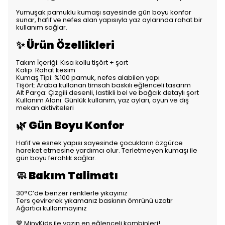
Yumuşak pamuklu kumaşı sayesinde gün boyu konfor
sunar, hafif ve nefes alan yapısıyla yaz aylarında rahat bir
kullanım sağlar.
✨ Ürün Özellikleri
Takım İçeriği: Kısa kollu tişört + şort
Kalıp: Rahat kesim
Kumaş Tipi: %100 pamuk, nefes alabilen yapı
Tişört: Araba kullanan timsah baskılı eğlenceli tasarım
Alt Parça: Çizgili desenli, lastikli bel ve bağcık detaylı şort
Kullanım Alanı: Günlük kullanım, yaz ayları, oyun ve dış
mekan aktiviteleri
🌿 Gün Boyu Konfor
Hafif ve esnek yapısı sayesinde çocukların özgürce
hareket etmesine yardımcı olur. Terletmeyen kumaşı ile
gün boyu ferahlık sağlar.
🧼 Bakım Talimatı
30°C’de benzer renklerle yıkayınız
Ters çevirerek yıkamanız baskının ömrünü uzatır
Ağartıcı kullanmayınız
💙 MinyKids ile yazın en eğlenceli kombinleri!