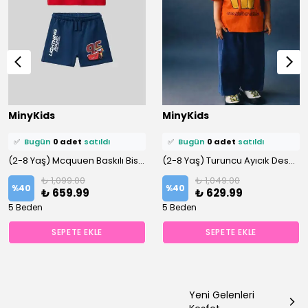
⭐️
Bu ürünü
0 kişi
favoriledi!
⭐️
Bu ürünü
0 kişi
favoriledi!
MinyKids
MinyKids
🛒
0 kişi
sepetine ekledi!
🛒
0 kişi
sepetine ekledi!
✅
Bugün
0 adet
satıldı
✅
Bugün
0 adet
satıldı
(2-8 Yaş) Mcquuen Baskılı Bisiklet Yaka %100 Pamuklu Şortlu Takım
(2-8 Yaş) Turuncu Ayıcık Desen Bisiklet Yaka %100 Pamuklu Altüst Takım
₺ 1,099.00
₺ 1,049.00
%
40
%
40
₺ 659.99
₺ 629.99
5 Beden
5 Beden
SEPETE EKLE
SEPETE EKLE
Yeni Gelenleri