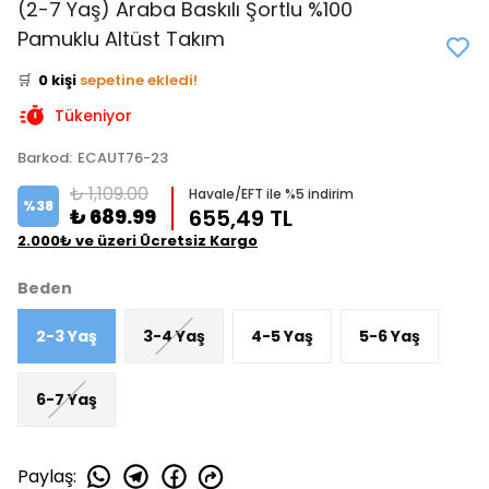
(2-7 Yaş) Araba Baskılı Şortlu %100
👀
Şu an
3 kişi
inceliyor!
Pamuklu Altüst Takım
⭐️
Bu ürünü
0 kişi
favoriledi!
🛒
0 kişi
sepetine ekledi!
✅
Bugün
0 adet
satıldı
Tükeniyor
Barkod
:
ECAUT76-23
₺ 1,109.00
Havale/EFT ile %5 indirim
%
38
₺ 689.99
655,49 TL
2.000₺ ve üzeri Ücretsiz Kargo
Beden
2-3 Yaş
3-4 Yaş
4-5 Yaş
5-6 Yaş
6-7 Yaş
Paylaş
: