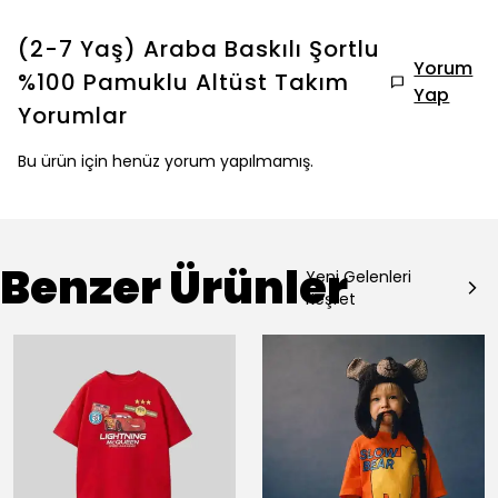
(2-7 Yaş) Araba Baskılı Şortlu
Yorum
%100 Pamuklu Altüst Takım
Yap
Yorumlar
Bu ürün için henüz yorum yapılmamış.
Benzer Ürünler
Yeni Gelenleri
Keşfet