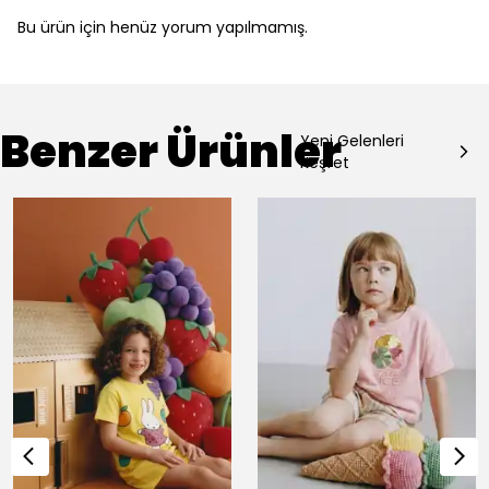
Bu ürün için henüz yorum yapılmamış.
Benzer Ürünler
Yeni Gelenleri
Keşfet