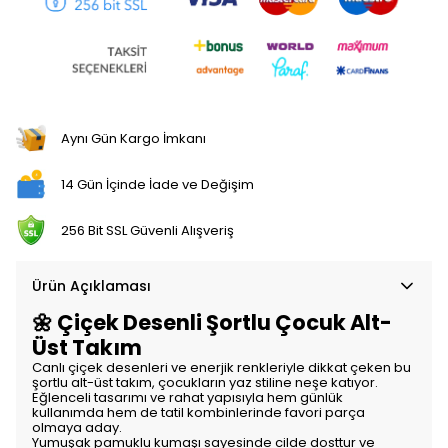
Aynı Gün Kargo İmkanı
14 Gün İçinde İade ve Değişim
256 Bit SSL Güvenli Alışveriş
Ürün Açıklaması
🌼 Çiçek Desenli Şortlu Çocuk Alt-
Üst Takım
Canlı çiçek desenleri ve enerjik renkleriyle dikkat çeken bu
şortlu alt-üst takım, çocukların yaz stiline neşe katıyor.
Eğlenceli tasarımı ve rahat yapısıyla hem günlük
kullanımda hem de tatil kombinlerinde favori parça
olmaya aday.
Yumuşak pamuklu kumaşı sayesinde cilde dosttur ve