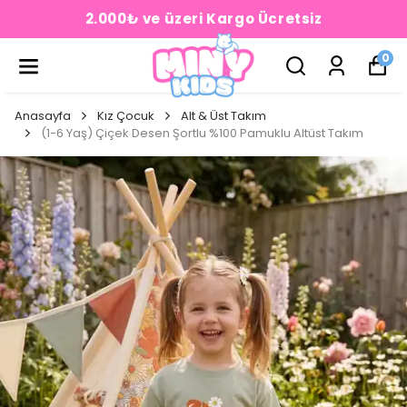
2.000₺ ve üzeri Kargo Ücretsiz
0
Anasayfa
Kız Çocuk
Alt & Üst Takım
(1-6 Yaş) Çiçek Desen Şortlu %100 Pamuklu Altüst Takım