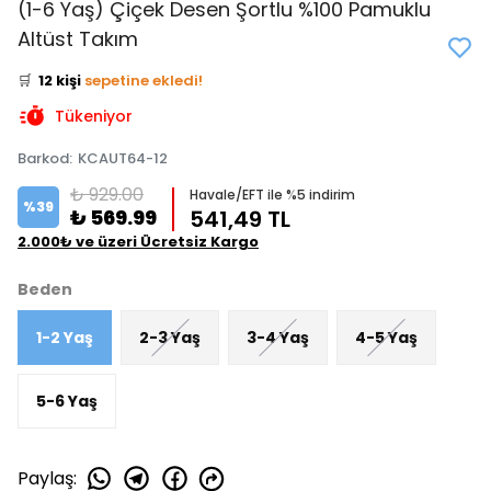
(1-6 Yaş) Çiçek Desen Şortlu %100 Pamuklu
👀
Şu an
2 kişi
inceliyor!
Altüst Takım
⭐️
Bu ürünü
14 kişi
favoriledi!
🛒
12 kişi
sepetine ekledi!
✅
Bugün
6 adet
satıldı
Tükeniyor
Barkod
:
KCAUT64-12
₺ 929.00
Havale/EFT ile %5 indirim
%
39
₺ 569.99
541,49 TL
2.000₺ ve üzeri Ücretsiz Kargo
Beden
1-2 Yaş
2-3 Yaş
3-4 Yaş
4-5 Yaş
5-6 Yaş
Paylaş
: