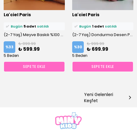
⭐️
Bu ürünü
12 kişi
favoriledi!
⭐️
Bu ürünü
12 kişi
favoriledi!
La'ciel Paris
La'ciel Paris
🛒
8 kişi
sepetine ekledi!
🛒
7 kişi
sepetine ekledi!
✅
Bugün
5 adet
satıldı
✅
Bugün
1 adet
satıldı
(2-7 Yaş) Meyve Baskılı %100 Pamuklu Şortlu Altüst Takım
(2-7 Yaş) Dondurma Desen Pullu %100 Pamuklu Keten Şortlu Altüst Takım
₺ 899.99
₺ 999.99
%
33
%
30
₺ 599.99
₺ 699.99
5 Beden
5 Beden
SEPETE EKLE
SEPETE EKLE
Yeni Gelenleri
Keşfet