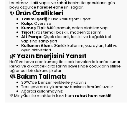
terletmez. Hafif yapısı ve rahat kesimi ile çocukların gün
boyu özgürce hareket etmesini sağlar.
✨ Ürün Özellikleri
Takım İçeriği:
Kısa kollu tişört + şort
Kalıp:
Oversize
Kumaş Tipi:
%100 pamuk, nefes alabilen yapı
Tişört:
Yaz temalı baskılı, modern tasarım
Alt Parça:
Çiçek desenli, lastikli ve bağcıklı bel
yapısına sahip şort
Kullanım Alanı:
Günlük kullanım, yaz ayları, tatil ve
oyun aktiviteleri
🌿 Yazın Enerjisini Yansıt
Hafif ve hava alan kumaşı ile sıcak havalarda konfor sunar.
Renkli ve dikkat çekici tasarımı sayesinde çocukların stiline
eğlenceli bir dokunuş katar.
🧼 Bakım Talimatı
30°C’de benzer renklerle yıkayınız
Ters çevirerek yıkamanız baskının ömrünü uzatır
Ağartıcı kullanmayınız
💛 MinyKids ile miniklerin tarzı hem
rahat hem renkli!