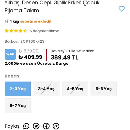
Yılbaşı Desen Cepli 3İplik Erkek Çocuk
👀
Şu an
3 kişi
inceliyor!
Pijama Takım
⭐️
Bu ürünü
2 kişi
favoriledi!
🛒
1 kişi
sepetine ekledi!
✅
Bugün
0 adet
satıldı
6 değerlendirme
Barkod
:
ECPT60K-23
₺ 679.00
Havale/EFT ile %5 indirim
%
40
₺ 409.99
389,49 TL
2.000₺ ve üzeri Ücretsiz Kargo
Beden
2-3 Yaş
3-4 Yaş
4-5 Yaş
5-6 Yaş
6-7 Yaş
Paylaş
: