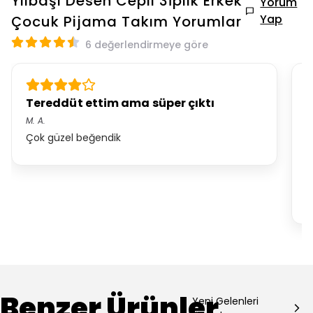
Yılbaşı Desen Cepli 3İplik Erkek
Yorum
Yap
Çocuk Pijama Takım
Yorumlar
6 değerlendirmeye göre
Tereddüt ettim ama süper çıktı
M.
A.
M
Çok güzel beğendik
Y
b
y
t
☺
Benzer Ürünler
Yeni Gelenleri