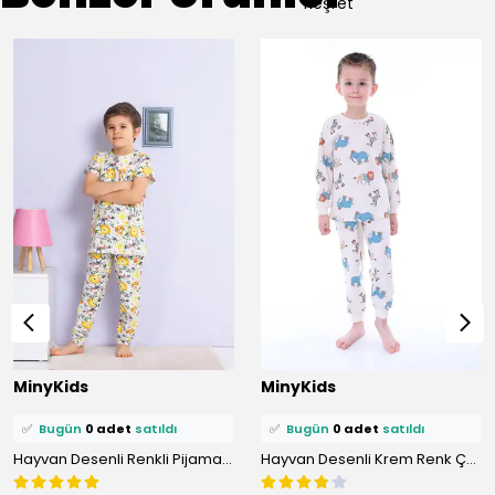
Keşfet
⭐️
Bu ürünü
2 kişi
favoriledi!
⭐️
Bu ürünü
2 kişi
favoriledi!
MinyKids
MinyKids
🛒
1 kişi
sepetine ekledi!
🛒
0 kişi
sepetine ekledi!
✅
Bugün
0 adet
satıldı
✅
Bugün
0 adet
satıldı
Hayvan Desenli Renkli Pijama Takımı
Hayvan Desenli Krem Renk Çocuk Pijama Takımı