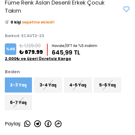
Füme Renk Aslan Desenli Erkek Çocuk
👀
Şu an
1 kişi
inceliyor!
Takım
⭐️
Bu ürünü
0 kişi
favoriledi!
🛒
0 kişi
sepetine ekledi!
✅
Bugün
0 adet
satıldı
Barkod
:
ECAUT2-23
₺ 1,129.00
Havale/EFT ile %5 indirim
%
40
₺ 679.99
645,99 TL
2.000₺ ve üzeri Ücretsiz Kargo
Beden
2-3 Yaş
3-4 Yaş
4-5 Yaş
5-6 Yaş
6-7 Yaş
Paylaş
: