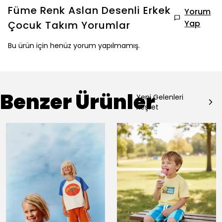
Füme Renk Aslan Desenli Erkek
Yorum
Yap
Çocuk Takım
Yorumlar
Bu ürün için henüz yorum yapılmamış.
Benzer Ürünler
Yeni Gelenleri
Keşfet