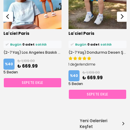
⭐️
Bu ürünü
0 kişi
favoriledi!
⭐️
Bu ürünü
0 kişi
favoriledi!
La'ciel Paris
La'ciel Paris
🛒
0 kişi
sepetine ekledi!
🛒
0 kişi
sepetine ekledi!
✅
Bugün
0 adet
satıldı
✅
Bugün
0 adet
satıldı
(2-7 Yaş) Los Angeles Baskılı Şortlu %100 Pamuklu Altüst Takım
(2-7 Yaş) Dondurma Desen Şortlu %100 Pamuklu Altüst Takım
₺ 1,109.00
%
40
1 değerlendirme
₺ 669.99
5 Beden
₺ 1,109.00
%
40
₺ 669.99
SEPETE EKLE
5 Beden
SEPETE EKLE
Yeni Gelenleri
Keşfet