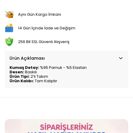
Aynı Gün Kargo İmkanı
14 Gün İçinde İade ve Değişim
256 Bit SSL Güvenli Alışveriş
Ürün Açıklaması
Kumaş Detay:
%95 Pamuk - %5 Elastan
Desen:
Baskılı
Ürün Tipi:
2’li Takım
Ürün Kalıbı:
Tam Kalıptır