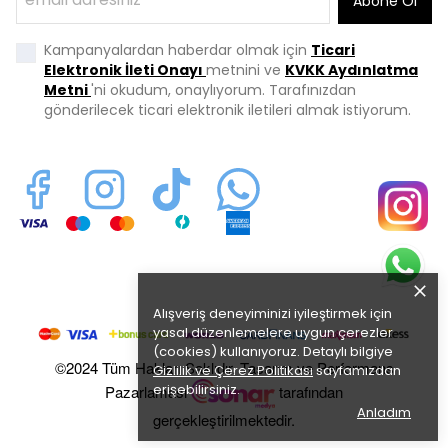
Abone Ol
Kampanyalardan haberdar olmak için
Ticari
Elektronik İleti Onayı
metnini ve
KVKK Aydınlatma
Metni
'ni okudum, onaylıyorum. Tarafınızdan
gönderilecek ticari elektronik iletileri almak istiyorum.
Alışveriş deneyiminizi iyileştirmek için
yasal düzenlemelere uygun çerezler
(cookies) kullanıyoruz. Detaylı bilgiye
©2024 Tüm Hakları Saklıdır. Tasarım ve Performans
Gizlilik ve Çerez Politikası
sayfamızdan
erişebilirsiniz.
Pazarlaması
tarafından
Anladım
gerçekleştirilmektedir.