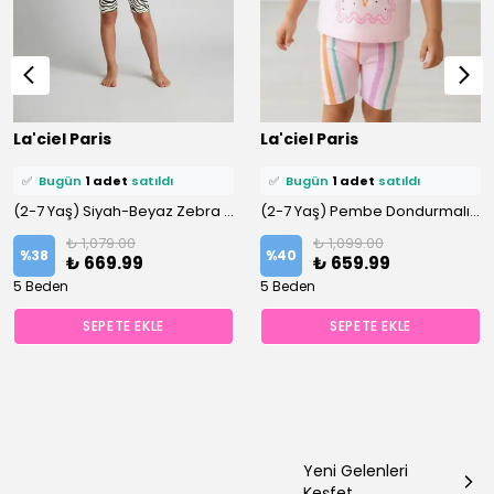
⭐️
Bu ürünü
15 kişi
favoriledi!
⭐️
Bu ürünü
14 kişi
favoriledi!
La'ciel Paris
La'ciel Paris
🛒
7 kişi
sepetine ekledi!
🛒
8 kişi
sepetine ekledi!
✅
Bugün
1 adet
satıldı
✅
Bugün
1 adet
satıldı
(2-7 Yaş) Siyah-Beyaz Zebra Desen %100 Pamuklu Kısa Taytlı Altüst Takım
(2-7 Yaş) Pembe Dondurmalı %100 Pamuklu Kısa Taytlı Altüst Takım
₺ 1,079.00
₺ 1,099.00
%
38
%
40
₺ 669.99
₺ 659.99
5 Beden
5 Beden
SEPETE EKLE
SEPETE EKLE
Yeni Gelenleri
Keşfet