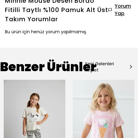
Minnie Mouse Desen Bordo
Yorum
Fitilli Taytlı %100 Pamuk Alt Üst
Yap
Takım
Yorumlar
Bu ürün için henüz yorum yapılmamış.
Benzer Ürünler
Yeni Gelenleri
Keşfet