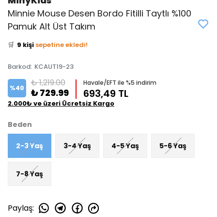
MinyKids
Minnie Mouse Desen Bordo Fitilli Taytlı %100
👀
Şu an
4 kişi
inceliyor!
Pamuk Alt Üst Takım
⭐️
Bu ürünü
11 kişi
favoriledi!
🛒
9 kişi
sepetine ekledi!
✅
Bugün
4 adet
satıldı
Barkod
:
KCAUT19-23
₺ 1,219.00
Havale/EFT ile %5 indirim
%
40
₺ 729.99
693,49 TL
2.000₺ ve üzeri Ücretsiz Kargo
Beden
2-3 Yaş
3-4 Yaş
4-5 Yaş
5-6 Yaş
7-8 Yaş
Paylaş
: