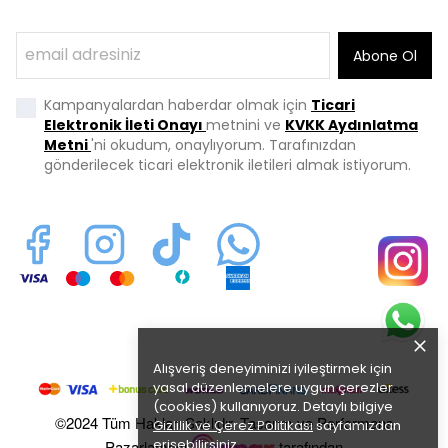
Abone Ol
Kampanyalardan haberdar olmak için
Ticari
Elektronik İleti Onayı
metnini ve
KVKK Aydınlatma
Metni
'ni okudum, onaylıyorum. Tarafınızdan
gönderilecek ticari elektronik iletileri almak istiyorum.
Alışveriş deneyiminizi iyileştirmek için
yasal düzenlemelere uygun çerezler
(cookies) kullanıyoruz. Detaylı bilgiye
©2024 Tüm Hakları Saklıdır. Tasarım ve Performans
Gizlilik ve Çerez Politikası
sayfamızdan
erişebilirsiniz.
Pazarlaması
tarafından