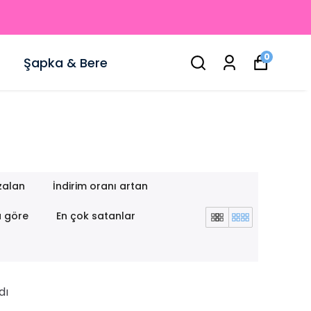
0
Şapka & Bere
zalan
İndirim oranı artan
a göre
En çok satanlar
dı