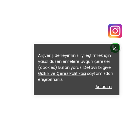
Alışveriş deneyiminizi iyileştirmek için
yasal düzenlemelere uygun çerezler
(cookies) kullanıyoruz. Detaylı bilgiye
Gizlilik ve Çerez Politikası
sayfamızdan
erişebilirsiniz.
Anladım