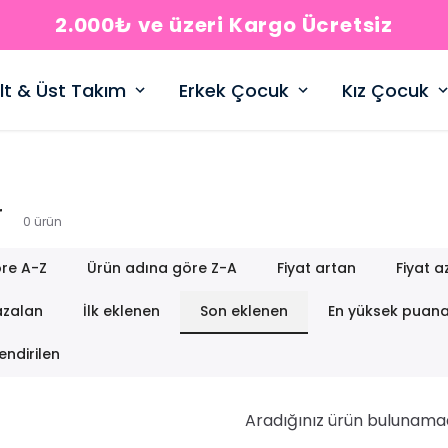
2.000₺ ve üzeri Kargo Ücretsiz
lt & Üst Takım
Erkek Çocuk
Kız Çocuk
r
0
ürün
re A-Z
Ürün adına göre Z-A
Fiyat artan
Fiyat a
azalan
İlk eklenen
Son eklenen
En yüksek puan
endirilen
Aradığınız ürün bulunama