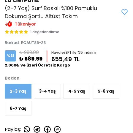
La'ciel Paris
(2-7 Yaş) Surf Baskılı %100 Pamuklu
Dokuma Şortlu Altüst Takım
Tükeniyor
1 değerlendirme
Barkod
:
ECAUT86-23
₺ 999.00
Havale/EFT ile %5 indirim
%
31
₺ 689.99
655,49 TL
2.000₺ ve üzeri Ücretsiz Kargo
Beden
2-3 Yaş
3-4 Yaş
4-5 Yaş
5-6 Yaş
6-7 Yaş
Paylaş
: