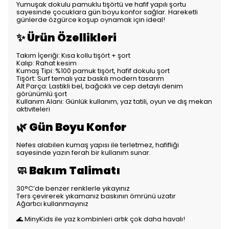
Yumuşak dokulu pamuklu tişörtü ve hafif yapılı şortu
sayesinde çocuklara gün boyu konfor sağlar. Hareketli
günlerde özgürce koşup oynamak için ideal!
✨ Ürün Özellikleri
Takım İçeriği: Kısa kollu tişört + şort
Kalıp: Rahat kesim
Kumaş Tipi: %100 pamuk tişört, hafif dokulu şort
Tişört: Surf temalı yaz baskılı modern tasarım
Alt Parça: Lastikli bel, bağcıklı ve cep detaylı denim
görünümlü şort
Kullanım Alanı: Günlük kullanım, yaz tatili, oyun ve dış mekan
aktiviteleri
🌿 Gün Boyu Konfor
Nefes alabilen kumaş yapısı ile terletmez, hafifliği
sayesinde yazın ferah bir kullanım sunar.
🧼 Bakım Talimatı
30°C’de benzer renklerle yıkayınız
Ters çevirerek yıkamanız baskının ömrünü uzatır
Ağartıcı kullanmayınız
🌊 MinyKids ile yaz kombinleri artık çok daha havalı!