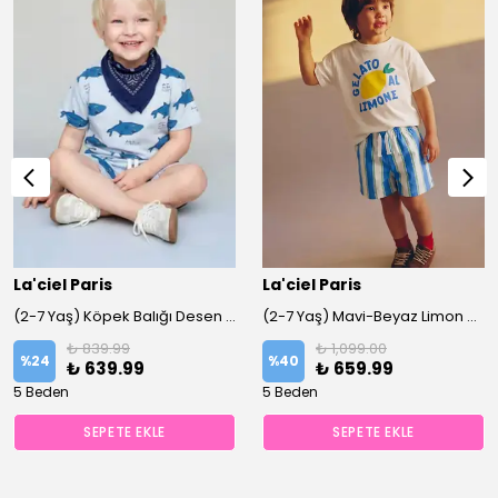
La'ciel Paris
La'ciel Paris
(2-7 Yaş) Köpek Balığı Desen %100 Pamuklu Şortlu Altüst Takım
(2-7 Yaş) Mavi-Beyaz Limon Baskılı %100 Pamuklu Şortlu Altüst Takım
₺ 839.99
₺ 1,099.00
%
24
%
40
₺ 639.99
₺ 659.99
5 Beden
5 Beden
SEPETE EKLE
SEPETE EKLE