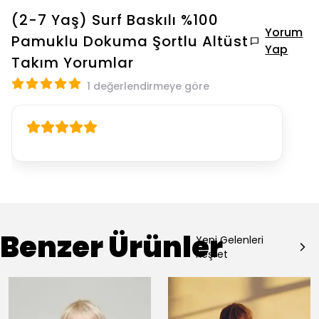
(2-7 Yaş) Surf Baskılı %100
Yorum
Pamuklu Dokuma Şortlu Altüst
Yap
Takım
Yorumlar
1 değerlendirmeye göre
Benzer Ürünler
Yeni Gelenleri
Keşfet