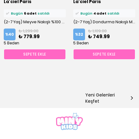
La'ciel Paris
La'ciel Paris
🛒
8 kişi
sepetine ekledi!
🛒
11 kişi
sepetine ekledi!
✅
Bugün
6 adet
satıldı
✅
Bugün
4 adet
satıldı
(2-7 Yaş) Meyve Nakışlı %100 Pamuklu Altüst Takım
(2-7 Yaş) Dondurma Nakışlı Müslin Şortlu %100 Pamuklu Altüst Takım
₺ 1,299.00
₺ 1,109.00
%
40
%
32
₺ 779.99
₺ 749.99
5 Beden
5 Beden
SEPETE EKLE
SEPETE EKLE
Yeni Gelenleri
Keşfet