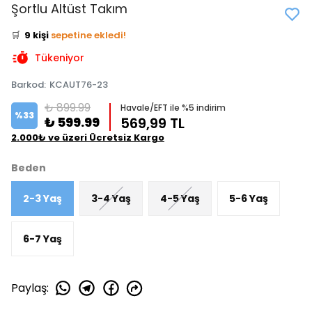
👀
Şu an
1 kişi
inceliyor!
Şortlu Altüst Takım
⭐️
Bu ürünü
14 kişi
favoriledi!
🛒
9 kişi
sepetine ekledi!
✅
Bugün
5 adet
satıldı
Tükeniyor
Barkod
:
KCAUT76-23
₺ 899.99
Havale/EFT ile %5 indirim
%
33
₺ 599.99
569,99 TL
2.000₺ ve üzeri Ücretsiz Kargo
Beden
2-3 Yaş
3-4 Yaş
4-5 Yaş
5-6 Yaş
6-7 Yaş
Paylaş
: