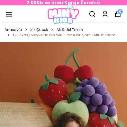
2.000₺ ve üzeri Kargo Ücretsiz
0
Anasayfa
Kız Çocuk
Alt & Üst Takım
(2-7 Yaş) Meyve Baskılı %100 Pamuklu Şortlu Altüst Takım