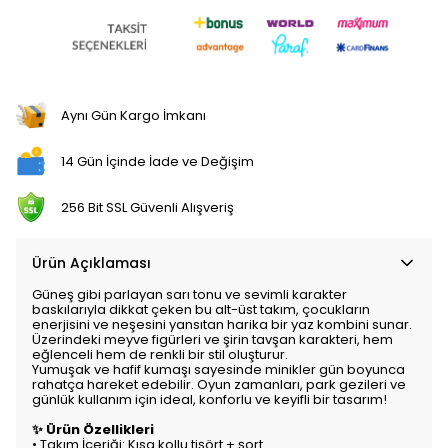
Aynı Gün Kargo İmkanı
14 Gün İçinde İade ve Değişim
256 Bit SSL Güvenli Alışveriş
Ürün Açıklaması
Güneş gibi parlayan sarı tonu ve sevimli karakter
baskılarıyla dikkat çeken bu alt-üst takım, çocukların
enerjisini ve neşesini yansıtan harika bir yaz kombini sunar.
Üzerindeki meyve figürleri ve şirin tavşan karakteri, hem
eğlenceli hem de renkli bir stil oluşturur.
Yumuşak ve hafif kumaşı sayesinde minikler gün boyunca
rahatça hareket edebilir. Oyun zamanları, park gezileri ve
günlük kullanım için ideal, konforlu ve keyifli bir tasarım!
✨ Ürün Özellikleri
• Takım İçeriği: Kısa kollu tişört + şort