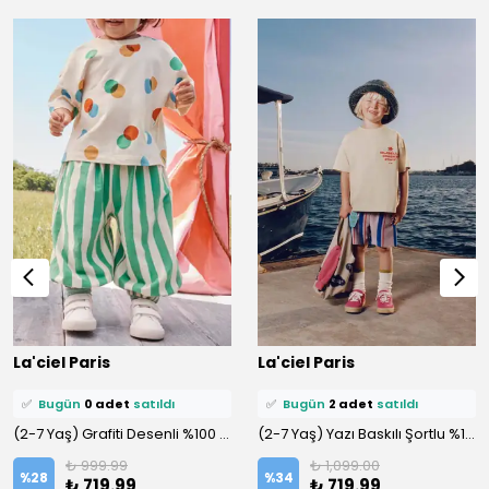
⭐️
Bu ürünü
3 kişi
favoriledi!
⭐️
Bu ürünü
5 kişi
favoriledi!
La'ciel Paris
La'ciel Paris
🛒
1 kişi
sepetine ekledi!
🛒
3 kişi
sepetine ekledi!
✅
Bugün
0 adet
satıldı
✅
Bugün
2 adet
satıldı
(2-7 Yaş) Grafiti Desenli %100 Pamuklu Altüst Takım
(2-7 Yaş) Yazı Baskılı Şortlu %100 Pamuklu Şortlu Altüst Takım
₺ 999.99
₺ 1,099.00
%
28
%
34
₺ 719.99
₺ 719.99