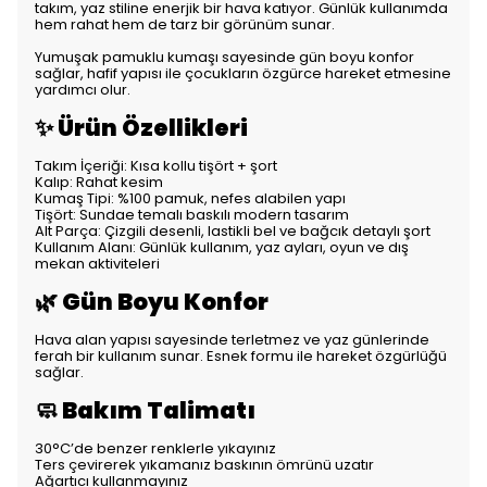
takım, yaz stiline enerjik bir hava katıyor. Günlük kullanımda
hem rahat hem de tarz bir görünüm sunar.
Yumuşak pamuklu kumaşı sayesinde gün boyu konfor
sağlar, hafif yapısı ile çocukların özgürce hareket etmesine
yardımcı olur.
✨ Ürün Özellikleri
Takım İçeriği: Kısa kollu tişört + şort
Kalıp: Rahat kesim
Kumaş Tipi: %100 pamuk, nefes alabilen yapı
Tişört: Sundae temalı baskılı modern tasarım
Alt Parça: Çizgili desenli, lastikli bel ve bağcık detaylı şort
Kullanım Alanı: Günlük kullanım, yaz ayları, oyun ve dış
mekan aktiviteleri
🌿 Gün Boyu Konfor
Hava alan yapısı sayesinde terletmez ve yaz günlerinde
ferah bir kullanım sunar. Esnek formu ile hareket özgürlüğü
sağlar.
🧼 Bakım Talimatı
30°C’de benzer renklerle yıkayınız
Ters çevirerek yıkamanız baskının ömrünü uzatır
Ağartıcı kullanmayınız