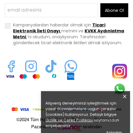
Abone Ol
Kampanyalardan haberdar olmak için
Ticari
Elektronik İleti Onayı
metnini ve
KVKK Aydınlatma
Metni
'ni okudum, onaylıyorum. Tarafınızdan
gönderilecek ticari elektronik iletileri almak istiyorum.
Alışveriş deneyiminizi iyileştirmek için
yasal düzenlemelere uygun çerezler
(cookies) kullanıyoruz. Detaylı bilgiye
©2024 Tüm Hakları Saklıdır. Tasarım ve Performans
Gizlilik ve Çerez Politikası
sayfamızdan
erişebilirsiniz.
Pazarlaması
tarafından
Anladım