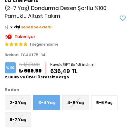
La'ciel Paris
(2-7 Yaş) Dondurma Desen Şortlu %100
👀
Şu an
2 kişi
inceliyor!
Pamuklu Altüst Takım
⭐️
Bu ürünü
5 kişi
favoriledi!
🛒
2 kişi
sepetine ekledi!
✅
Bugün
1 adet
satıldı
Tükeniyor
1 değerlendirme
Barkod
:
ECAUT75-34
₺ 1,109.00
Havale/EFT ile %5 indirim
%
40
₺ 669.99
636,49 TL
2.000₺ ve üzeri Ücretsiz Kargo
Beden
2-3 Yaş
3-4 Yaş
4-5 Yaş
5-6 Yaş
6-7 Yaş