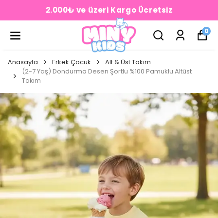
2.000₺ ve üzeri Kargo Ücretsiz
0
Anasayfa
Erkek Çocuk
Alt & Üst Takım
(2-7 Yaş) Dondurma Desen Şortlu %100 Pamuklu Altüst
Takım